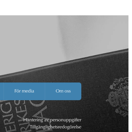
För media
Om oss
Hantering av personuppgifter
Tillgänglighetsredogörelse