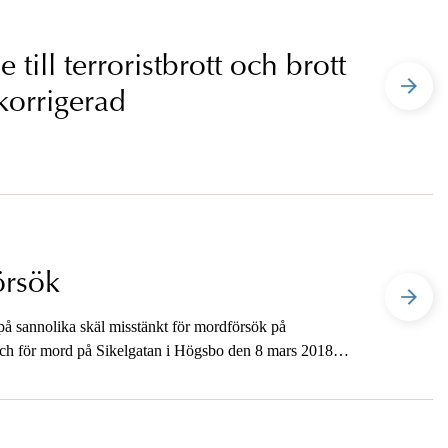
 till terroristbrott och brott
korrigerad
örsök
på sannolika skäl misstänkt för mordförsök på
ch för mord på Sikelgatan i Högsbo den 8 mars 2018
 för försök till stöld vid båda tillfällena.