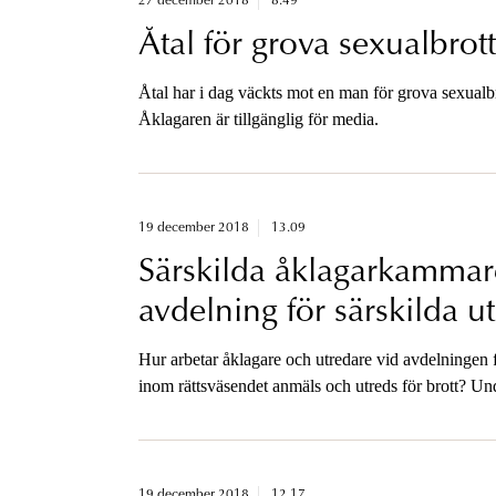
27 december 2018
8.49
Åtal för grova sexualbrot
Åtal har i dag väckts mot en man för grova sexualbr
Åklagaren är tillgänglig för media.
19 december 2018
13.09
Särskilda åklagarkammar
avdelning för särskilda ut
medieseminarium
Hur arbetar åklagare och utredare vid avdelningen f
inom rättsväsendet anmäls och utreds för brott? Und
arbetet går till och vilka överväganden som görs i
19 december 2018
12.17