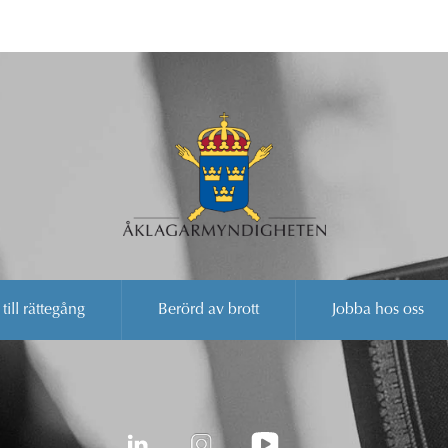
 till rättegång
Berörd av brott
Jobba hos oss