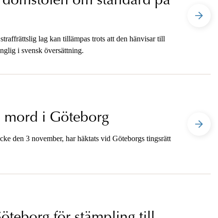
a domstolen om standard på
affrättslig lag kan tillämpas trots att den hänvisar till
änglig i svensk översättning.
ll mord i Göteborg
ycke den 3 november, har häktats vid Göteborgs tingsrätt
teborg för stämpling till