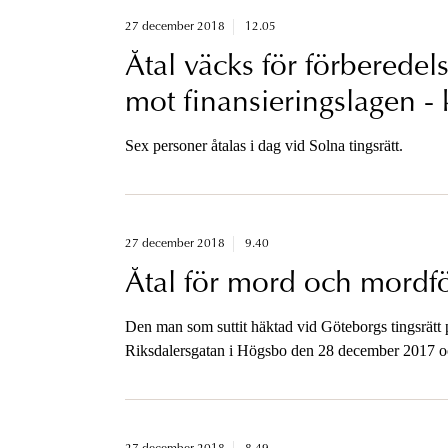
27 december 2018
12.05
Åtal väcks för förberedelse
mot finansieringslagen - 
Sex personer åtalas i dag vid Solna tingsrätt.
27 december 2018
9.40
Åtal för mord och mordf
Den man som suttit häktad vid Göteborgs tingsrätt 
Riksdalersgatan i Högsbo den 28 december 2017 o
har i dag åtalats för dessa brott. Han har också åtalats