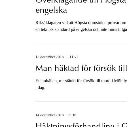
Överklagande till Högst
engelska
Riksåklagaren vill att Högsta domstolen prövar om str
en teknisk standard på engelska och inte finns tillg
18 december 2018
11.51
Man häktad för försök ti
En anhållen, misstänkt för försök till mord i Mölnl
i dag.
14 december 2018
9.30
Häktningsförhandling i Gö