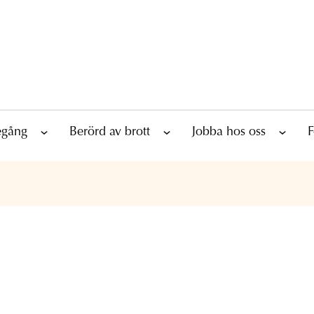
tegång
Berörd av brott
Jobba hos oss
F