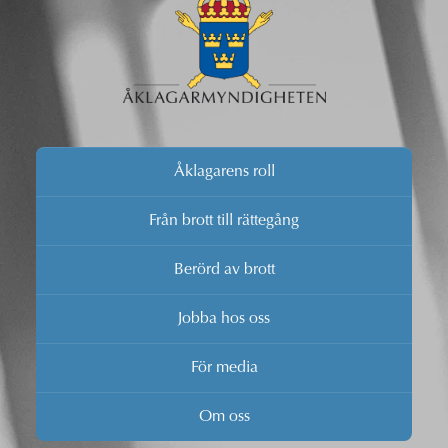
Åklagarens roll
Från brott till rättegång
Berörd av brott
Jobba hos oss
För media
Om oss