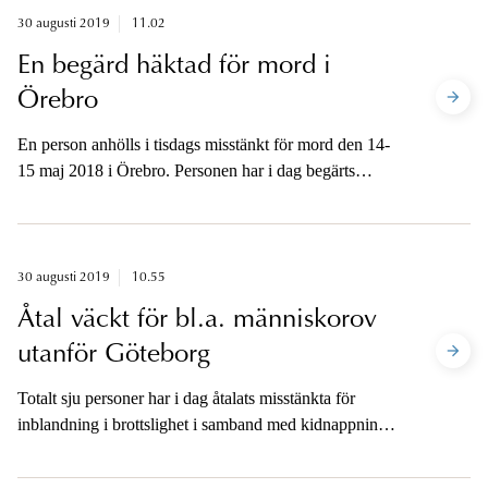
30 augusti 2019
11.02
En begärd häktad för mord i
Örebro
En person anhölls i tisdags misstänkt för mord den 14-
15 maj 2018 i Örebro. Personen har i dag begärts
häktad på sannolika skäl misstänkt för mord.
30 augusti 2019
10.55
Åtal väckt för bl.a. människorov
utanför Göteborg
Totalt sju personer har i dag åtalats misstänkta för
inblandning i brottslighet i samband med kidnappning
av två brottsoffer från Östergötland i slutet av februari
2019. Offren hölls inspärrade under en helg i ett hus i