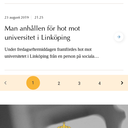
universitetet i Linköping. Även andra sedvanliga
utredningsåtgärder kommer att vidtas i ärendet.
23 augusti 2019
21.25
Man anhållen för hot mot
universitet i Linköping
Under fredagseftermiddagen framfördes hot mot
universitetet i Linköping från en person på sociala
medier. Den misstänkte har nu anhållits av åklagare.
1
2
3
4