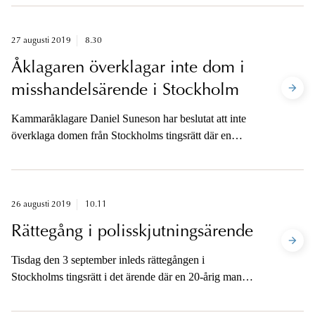
27 augusti 2019
8.30
Åklagaren överklagar inte dom i
misshandelsärende i Stockholm
Kammaråklagare Daniel Suneson har beslutat att inte
överklaga domen från Stockholms tingsrätt där en
amerikansk artist och ytterligare två personer dömdes
till villkorlig dom för misshandel.
26 augusti 2019
10.11
Rättegång i polisskjutningsärende
Tisdag den 3 september inleds rättegången i
Stockholms tingsrätt i det ärende där en 20-årig man
sköts till döds i Stockholms innerstad i augusti 2018.
En polis är åtalad för vållande till annans död alternativt