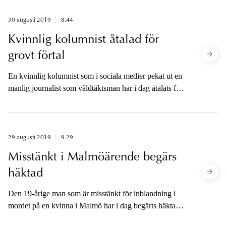
samhället Floda, utanför Göteborg.
30 augusti 2019
8.44
Kvinnlig kolumnist åtalad för
grovt förtal
En kvinnlig kolumnist som i sociala medier pekat ut en
manlig journalist som våldtäktsman har i dag åtalats för
grovt förtal.
29 augusti 2019
9.29
Misstänkt i Malmöärende begärs
häktad
Den 19-årige man som är misstänkt för inblandning i
mordet på en kvinna i Malmö har i dag begärts häktad
av åklagare.