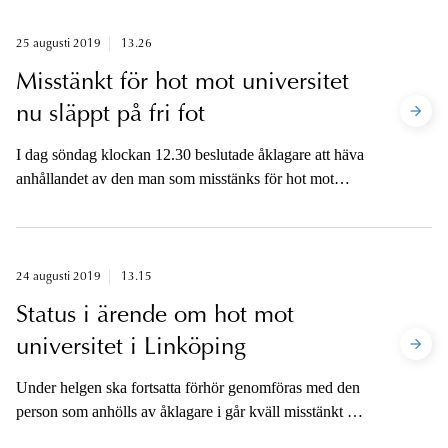
tjänstefel och två andra poliser är åtalade för tjänstefel.
Efter att hela rättegången är avslutad kommer åklagaren
25 augusti 2019
13.26
finnas tillgänglig för media. Innan dess lämnar inte
Misstänkt för hot mot universitet
åklagaren några kommentarer.
nu släppt på fri fot
I dag söndag klockan 12.30 beslutade åklagare att häva
anhållandet av den man som misstänks för hot mot
universitetet i Linköping i fredags. Han är alltjämt
misstänkt för grovt olaga hot och otillåten affischering.
Förundersökningen fortsätter.
24 augusti 2019
13.15
Status i ärende om hot mot
universitet i Linköping
Under helgen ska fortsatta förhör genomföras med den
person som anhölls av åklagare i går kväll misstänkt för
vapenbrott samt grovt olaga hot riktade mot