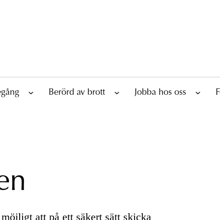
tegång
Berörd av brott
Jobba hos oss
F
en
möjligt att på ett säkert sätt skicka