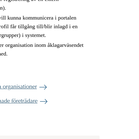
n).
 vill kunna kommunicera i portalen
fil får tillgång till/blir inlagd i en
rgrupper) i systemet.
er organisation inom åklagarväsendet
med.
a organisationer
nade företrädare