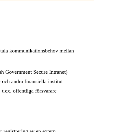
igitala kommunikationsbehov mellan
sh Government Secure Intranet)
 och andra finansiella institut
 t.ex. offentliga
försvarare
r registrering av en extern