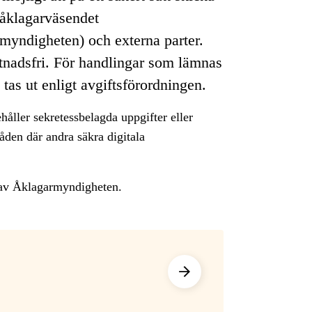
 åklagarväsendet
yndigheten) och externa parter.
stnadsfri. För handlingar som lämnas
tas ut enligt avgiftsförordningen.
ehåller sekretessbelagda uppgifter eller
åden där andra säkra digitala
s av Åklagarmyndigheten.