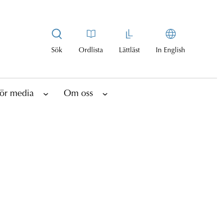
Sök
Ordlista
Lättläst
In English
ör media
Om oss