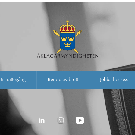
 till rättegång
Berörd av brott
Jobba hos oss