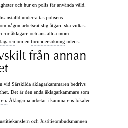
igheter och hur en polis får använda våld.
isanställd underrättas polisens
 om någon arbetsrättslig åtgärd ska vidtas.
 rör åklagare och anställda inom
klagaren
om en
förundersökning
inleds.
vskilt från annan
et
ten vid Särskilda åklagarkammaren bedrivs
amhet. Det är den enda
åklagarkammare
som
ren.
Åklagarna arbetar i kammarens lokaler
ustitiekanslern och Justitieombudsmannen