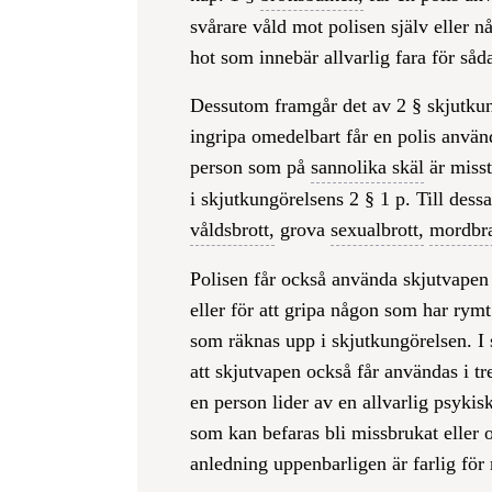
svårare våld mot polisen själv eller n
hot som innebär allvarlig fara för såd
Dessutom framgår det av 2 § skjutkun
ingripa omedelbart får en polis använ
person som på
sannolika skäl
är misst
i skjutkungörelsens 2 § 1 p. Till dess
våldsbrott,
grova
sexualbrott,
mordbr
Polisen får också använda skjutvapen 
eller för att gripa någon som har rymt
som räknas upp i skjutkungörelsen. I 
att skjutvapen också får användas i t
en person lider av en allvarlig psykis
som kan befaras bli missbrukat eller
anledning uppenbarligen är farlig för 