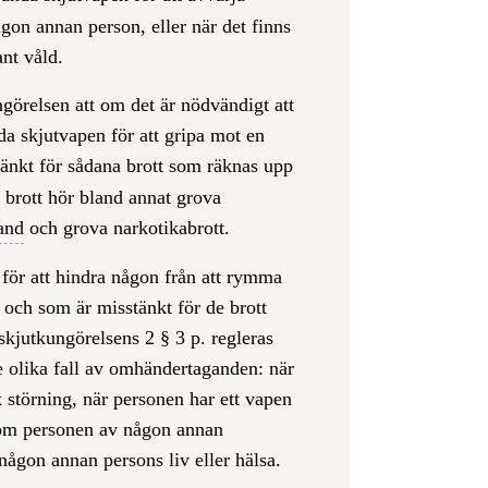
ågon annan person, eller när det finns
ant våld.
görelsen att om det är nödvändigt att
da skjutvapen för att gripa mot en
änkt för sådana brott som räknas upp
a brott hör bland annat grova
and
och grova narkotikabrott.
för att hindra någon från att rymma
 och som är misstänkt för de brott
skjutkungörelsens 2 § 3 p. regleras
re olika fall av omhändertaganden: när
k störning, när personen har ett vapen
 om personen av någon annan
någon annan persons liv eller hälsa.