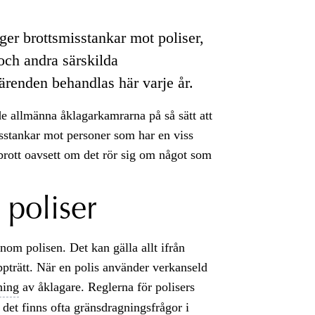
er brottsmisstankar mot poliser,
och andra särskilda
renden behandlas här varje år.
de allmänna åklagarkamrarna på så sätt att
stankar mot personer som har en viss
brott oavsett om det rör sig om något som
 poliser
nom polisen. Det kan gälla allt ifrån
ppträtt. När en polis använder verkanseld
ning
av åklagare. Reglerna för polisers
 det finns ofta gränsdragningsfrågor i