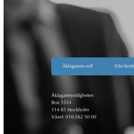
Åklagarens roll
Från brott
Åklagarmyndigheten
Box 5553
114 85 Stockholm
Växel:
010-562 50 00