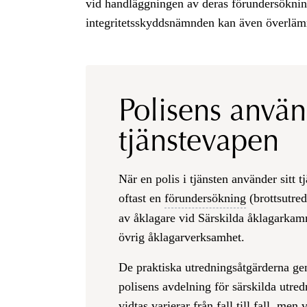
vid handläggningen av deras förundersöknin
integritetsskyddsnämnden kan även överlämn
Polisens anvä
tjänstevapen
När en polis i tjänsten använder sitt 
oftast en
förundersökning
(brottsutred
av åklagare vid Särskilda åklagarka
övrig åklagarverksamhet.
De praktiska utredningsåtgärderna ge
polisens avdelning för särskilda utre
vidtas varierar från fall till fall, men