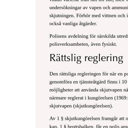
undersökningar av vapen och ammuniti
skjutningen. Förhör med vittnen och i
också vanliga åtgärder.
Polisens avdelning för särskilda utred
polisverksamheten, även fysiskt.
Rättslig reglering
Den rättsliga regleringen för när en po
genomföra en tjänsteåtgärd finns i 10
möjligheter att använda skjutvapen nä
närmare reglerat i kungörelsen (1969
skjutvapen (skjutkungörelsen).
Av 1 § skjutkungörelsen framgår att om
kap. 1 §
brottsbalken,
får en polis anv