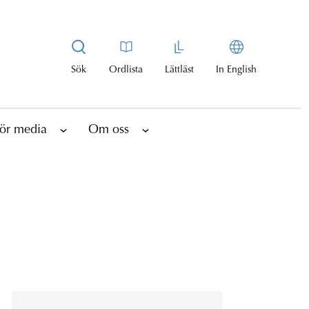
Sök
Ordlista
Lättläst
In English
ör media
Om oss