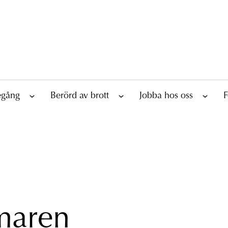
tegång
Berörd av brott
Jobba hos oss
F
maren