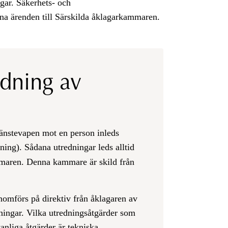
gar. Säkerhets- och
a ärenden till Särskilda åklagarkammaren.
ndning av
tjänstevapen mot en person inleds
ning). Sådana utredningar leds alltid
mmaren. Denna kammare är skild från
nomförs på direktiv från åklagaren av
dningar. Vilka utredningsåtgärder som
 vanliga åtgärder är tekniska