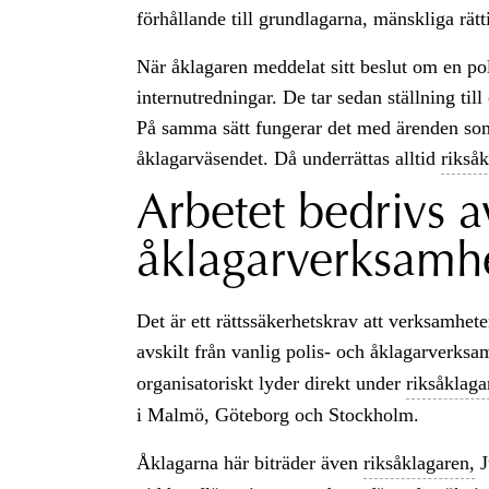
förhållande till grundlagarna, mänskliga rätt
När åklagaren meddelat sitt beslut om en pol
internutredningar. De tar sedan ställning till
På samma sätt fungerar det med ärenden som
åklagarväsendet. Då underrättas alltid
rikså
Arbetet bedrivs a
åklagarverksamh
Det är ett rättssäkerhetskrav att verksamhe
avskilt från vanlig polis- och åklagarverks
organisatoriskt lyder direkt under
riksåklaga
i Malmö, Göteborg och Stockholm.
Åklagarna här biträder även
riksåklagaren,
J