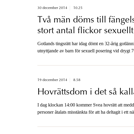
30 december 2014
10.25
Två män döms till fängelse
stort antal flickor sexuell
Gotlands tingsrätt har idag dömt en 32-årig gotlän
utnyttjande av barn för sexuell posering vid drygt 70
19 december 2014
8.58
Hovrättsdom i det så kal
I dag klockan 14:00 kommer Svea hovrätt att meddel
personer åtalats misstänkta för att ha deltagit i ett 
köpare i Stockholmsområdet.