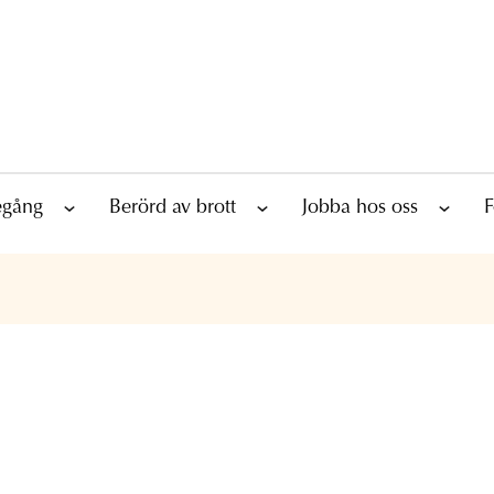
tegång
Berörd av brott
Jobba hos oss
F