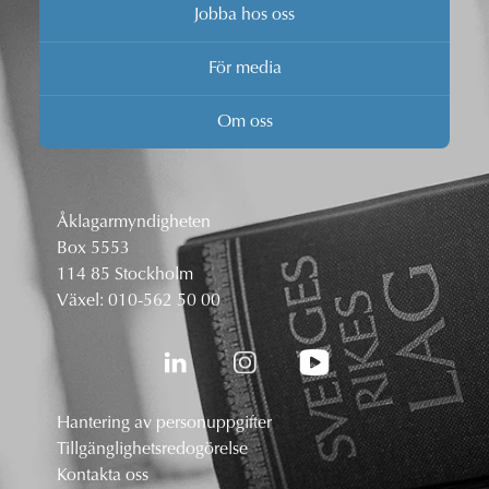
Jobba hos oss
För media
Om oss
Åklagarmyndigheten
Box 5553
114 85 Stockholm
Växel:
010-562 50 00
Hantering av personuppgifter
Tillgänglighetsredogörelse
Kontakta oss