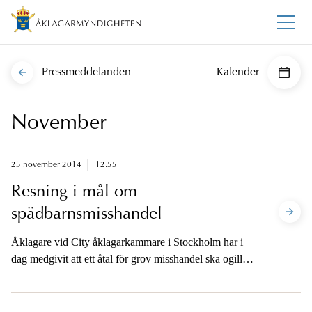
Pressmeddelanden
Kalender
November
25 november 2014
12.55
Resning i mål om
spädbarnsmisshandel
Åklagare vid City åklagarkammare i Stockholm har i
dag medgivit att ett åtal för grov misshandel ska ogillas.
Ärendet rör en man som tidigare dömts i hovrätten för
att ha utsatt sin dotter för yttre våld.