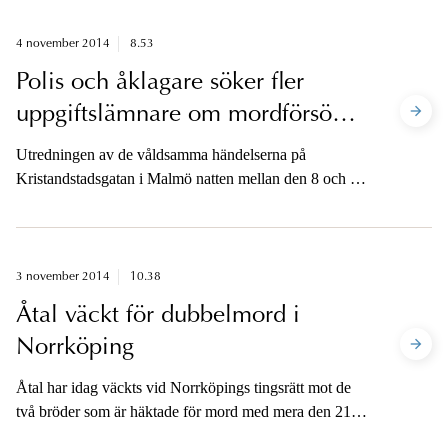
4 november 2014
8.53
Polis och åklagare söker fler
uppgiftslämnare om mordförsök i
Malmö
Utredningen av de våldsamma händelserna på
Kristandstadsgatan i Malmö natten mellan den 8 och 9
mars i år fortsätter. Polis och åklagare söker fortsatt fler
vittnesuppgifter.
3 november 2014
10.38
Åtal väckt för dubbelmord i
Norrköping
Åtal har idag väckts vid Norrköpings tingsrätt mot de
två bröder som är häktade för mord med mera den 21
april 2014 i Norrköping.