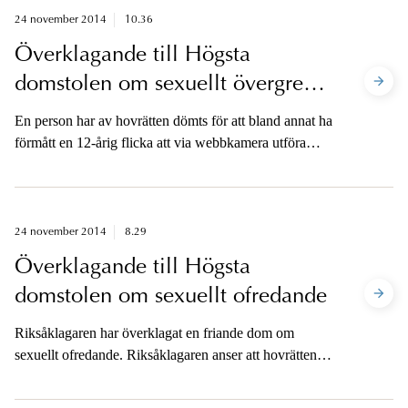
24 november 2014
10.36
Överklagande till Högsta
domstolen om sexuellt övergrepp
mot barn
En person har av hovrätten dömts för att bland annat ha
förmått en 12-årig flicka att via webbkamera utföra
vissa sexuella handlingar på sig själv. Hovrätten har
rubricerat dessa som utnyttjande av barn för sexuell
posering.
24 november 2014
8.29
Överklagande till Högsta
domstolen om sexuellt ofredande
Riksåklagaren har överklagat en friande dom om
sexuellt ofredande. Riksåklagaren anser att hovrättens
agerande utgör grovt rättegångsfel och att
prövningstillstånd bör meddelas på grund av domvilla