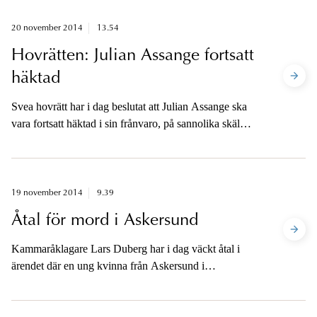
samt att domen bör undanröjas.
20 november 2014
13.54
Hovrätten: Julian Assange fortsatt
häktad
Svea hovrätt har i dag beslutat att Julian Assange ska
vara fortsatt häktad i sin frånvaro, på sannolika skäl
misstänkt för våldtäkt, mindre grovt brott, olaga tvång
samt två fall av sexuellt ofredande.
19 november 2014
9.39
Åtal för mord i Askersund
Kammaråklagare Lars Duberg har i dag väckt åtal i
ärendet där en ung kvinna från Askersund i
midsommarhelgen hittades död utanför Kumla. Den
åtalade är en annan ung kvinna. Brottsrubriceringen är
mord och brott mot griftefriden.