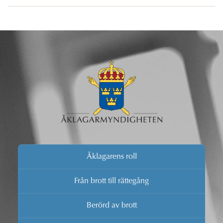
Åklagarens roll
Från brott till rättegång
Berörd av brott