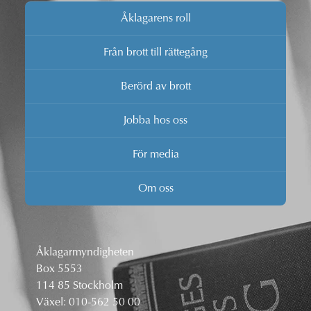
Åklagarens roll
Från brott till rättegång
Berörd av brott
Jobba hos oss
För media
Om oss
Åklagarmyndigheten
Box 5553
114 85 Stockholm
Växel:
010-562 50 00