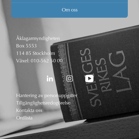
Om oss
Åklagarmyndigheten
Box 5553
114 85 Stockholm
Växel:
010-562 50 00
Hantering av personuppgifter
Tillgänglighetsredogörelse
Kontakta oss
Ordlista