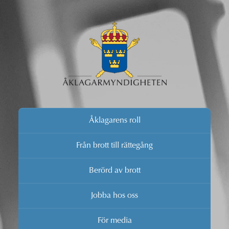
Åklagarens roll
Från brott till rättegång
Berörd av brott
Jobba hos oss
För media