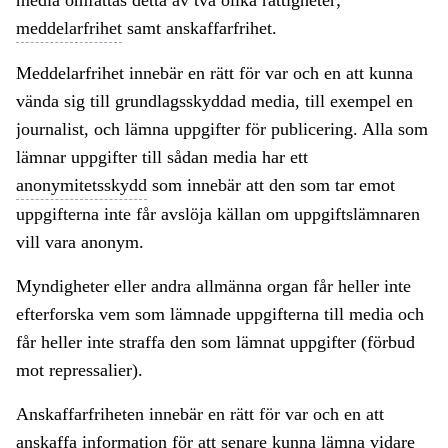
media omfattas detta av två olika rättigheter;
meddelarfrihet
samt anskaffarfrihet.
Meddelarfrihet innebär en rätt för var och en att kunna
vända sig till grundlagsskyddad media, till exempel en
journalist, och lämna uppgifter för publicering. Alla som
lämnar uppgifter till sådan media har ett
anonymitetsskydd
som innebär att den som tar emot
uppgifterna inte får avslöja källan om uppgiftslämnaren
vill vara anonym.
Myndigheter eller andra allmänna organ får heller inte
efterforska vem som lämnade uppgifterna till media och
får heller inte straffa den som lämnat uppgifter (förbud
mot repressalier).
Anskaffarfriheten innebär en rätt för var och en att
anskaffa information för att senare kunna lämna vidare