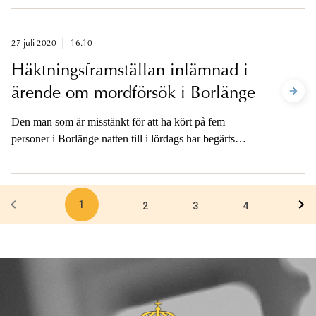
personer åtalas för grovt rån och en person för
medhjälp till rån. Åklagaren är tillgänglig för media på
telefon.
27 juli 2020
16.10
Häktningsframställan inlämnad i
ärende om mordförsök i Borlänge
Den man som är misstänkt för att ha kört på fem
personer i Borlänge natten till i lördags har begärts
häktad. Han är på sannolika skäl misstänkt för ett fall
av försök till mord och fyra fall av grov misshandel.
Efter häktningsförhandlingen kommer åklagaren att
1
vara tillgänglig för media.
2
3
4