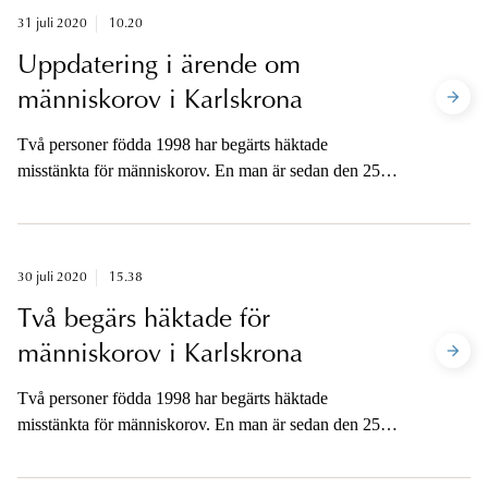
31 juli 2020
10.20
Uppdatering i ärende om
människorov i Karlskrona
Två personer födda 1998 har begärts häktade
misstänkta för människorov. En man är sedan den 25
juli försvunnen från sin bostad i Karlskrona.
Häktningsförhandlingarna äger rum fredag förmiddag.
30 juli 2020
15.38
Två begärs häktade för
människorov i Karlskrona
Två personer födda 1998 har begärts häktade
misstänkta för människorov. En man är sedan den 25
juli försvunnen från sin bostad i Karlskrona. Tid för
häktningsförhandlingar beslutar Blekinge tingsrätt om.