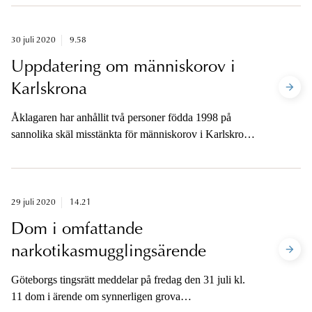
01.35 natten till torsdagen på sannolika skäl misstänkt
för mord.
30 juli 2020
9.58
Uppdatering om människorov i
Karlskrona
Åklagaren har anhållit två personer födda 1998 på
sannolika skäl misstänkta för människorov i Karlskrona
den 25 juli avseende den man som anmälts försvunnen
i Karlskrona.
29 juli 2020
14.21
Dom i omfattande
narkotikasmugglingsärende
Göteborgs tingsrätt meddelar på fredag den 31 juli kl.
11 dom i ärende om synnerligen grova