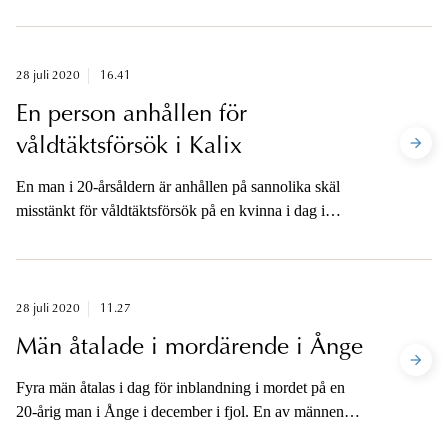
narkotikasmugglingar och synnerligen grova
narkotikabrott. Åklagarna är tillgängliga för media
fredag eftermiddag.
28 juli 2020
16.41
En person anhållen för
våldtäktsförsök i Kalix
En man i 20-årsåldern är anhållen på sannolika skäl
misstänkt för våldtäktsförsök på en kvinna i dag i
centrala Kalix.
28 juli 2020
11.27
Män åtalade i mordärende i Ånge
Fyra män åtalas i dag för inblandning i mordet på en
20-årig man i Ånge i december i fjol. En av männen
åtalas för mord, grovt rån och människorov. Två