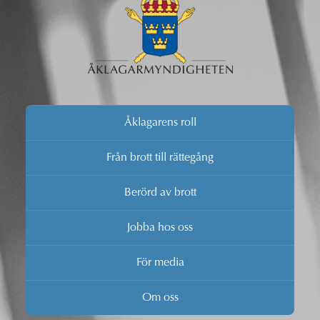
Åklagarens roll
Från brott till rättegång
Berörd av brott
Jobba hos oss
För media
Om oss