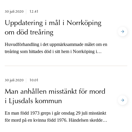
30 juli 2020
12.41
Uppdatering i mål i Norrköping
om död treåring
Huvudförhandling i det uppmärksammade målet om en
treåring som hittades död i sitt hem i Norrköping i
januari avslutades under torsdagen. Dom meddelas
nästa torsdag den 6 augusti kl. 14. Åklagaren kommer
att vara tillgänglig för media efter att hon tagit del av
domen.
30 juli 2020
10.01
Man anhållen misstänkt för mord
i Ljusdals kommun
En man född 1973 greps i går onsdag 29 juli misstänkt
för mord på en kvinna född 1976. Händelsen skedde i
Färila, Ljusdals kommun. Den misstänkte anhölls kl.