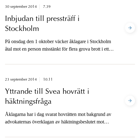
30 september 2014
7.39
Inbjudan till pressträff i
Stockholm
På onsdag den 1 oktober väcker åklagare i Stockholm
åtal mot en person misstänkt för flera grova brott i ett
uppmärksammat groomingärende. Med anledning av
åtalet bjuder Åklagarmyndigheten och
Rikskriminalpolisen in till en pressträff i Stockholm.
23 september 2014
10.11
Yttrande till Svea hovrätt i
häktningsfråga
Åklagarna har i dag svarat hovrätten mot bakgrund av
advokaternas överklagan av häktningsbeslutet mot
Julian Assange. I sitt skriftliga yttrande bestrider
åklagarna begäran om att hovrätten ska häva beslutet