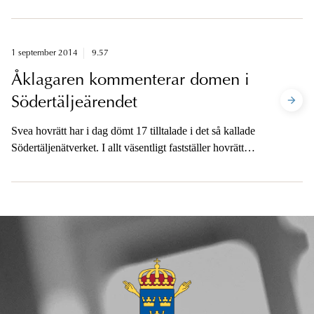
som sedan i fredags kväll är anhållen på sannolika skäl
misstänkt för mordet på en kvinna i en lägenhet i
Karlskoga i fredags.
1 september 2014
9.57
Åklagaren kommenterar domen i
Södertäljeärendet
Svea hovrätt har i dag dömt 17 tilltalade i det så kallade
Södertäljenätverket. I allt väsentligt fastställer hovrätten
de tidigare tingsrättsdomarna.