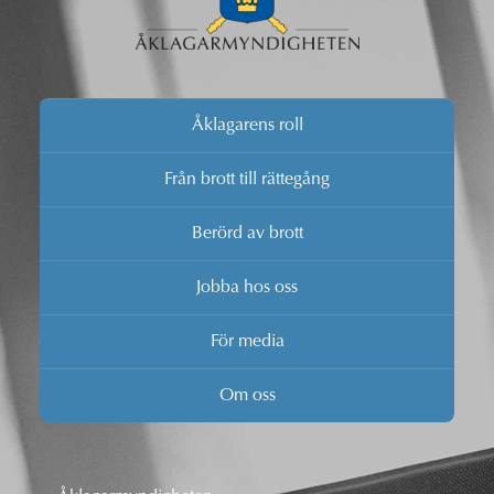
Åklagarens roll
Från brott till rättegång
Berörd av brott
Jobba hos oss
För media
Om oss