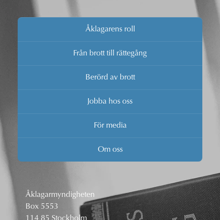
Åklagarens roll
Från brott till rättegång
Berörd av brott
Jobba hos oss
För media
Om oss
Åklagarmyndigheten
Box 5553
114 85 Stockholm