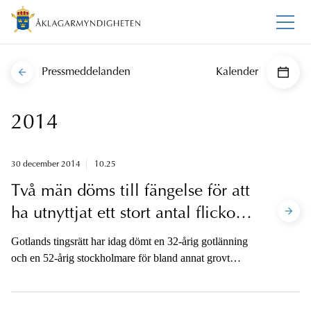
Pressmeddelanden
Kalender
2014
30 december 2014
10.25
Två män döms till fängelse för att
ha utnyttjat ett stort antal flickor
sexuellt på nätet
Gotlands tingsrätt har idag dömt en 32-årig gotlänning
och en 52-årig stockholmare för bland annat grovt
utnyttjande av barn för sexuell posering vid drygt 700
respektive cirka 150 tillfällen.