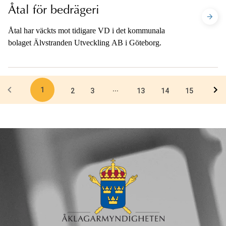
Åtal för bedrägeri
Åtal har väckts mot tidigare VD i det kommunala
bolaget Älvstranden Utveckling AB i Göteborg.
1
...
2
3
13
14
15