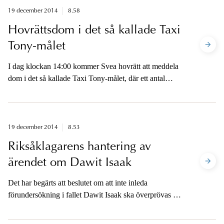
19 december 2014
8.58
Hovrättsdom i det så kallade Taxi
Tony-målet
I dag klockan 14:00 kommer Svea hovrätt att meddela
dom i det så kallade Taxi Tony-målet, där ett antal
personer åtalats misstänkta för att ha deltagit i ett
nätverk som via utkörning sålt större mängder kokain
till köpare i Stockholmsområdet.
19 december 2014
8.53
Riksåklagarens hantering av
ärendet om Dawit Isaak
Det har begärts att beslutet om att inte inleda
förundersökning i fallet Dawit Isaak ska överprövas av
riksåklagaren.