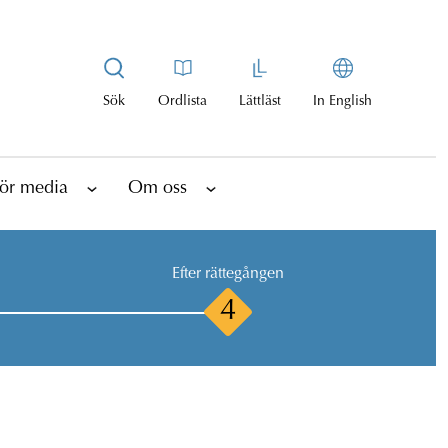
Sök
Ordlista
Lättläst
In English
ör media
Om oss
Efter rättegången
4