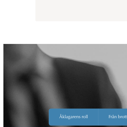
Åklagarens roll
Från brott