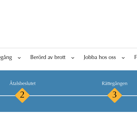
tegång
Berörd av brott
Jobba hos oss
F
Åtalsbeslutet
Rättegången
2
3