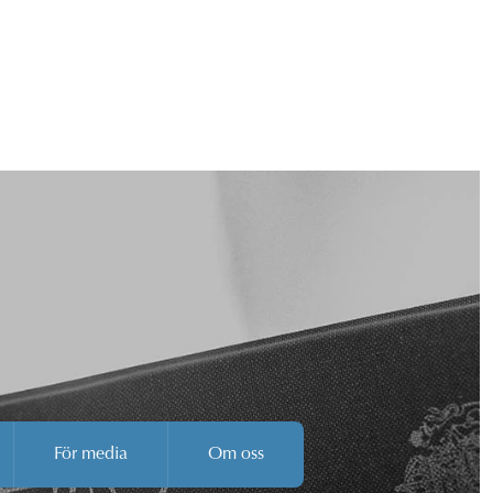
För media
Om oss