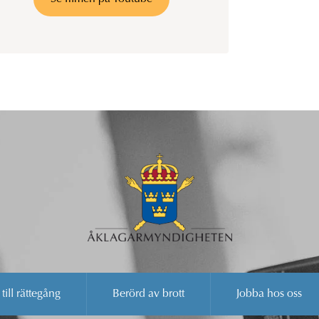
 till rättegång
Berörd av brott
Jobba hos oss