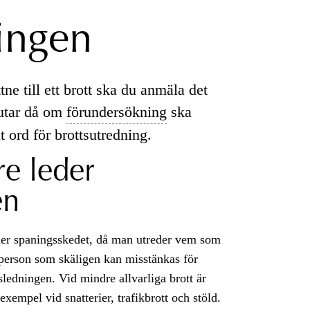
ingen
ttne till ett brott ska du anmäla det
slutar då om
förundersökning
ska
t ord för brottsutredning.
re leder
en
nder spaningsskedet, då man utreder vem som
 person som skäligen kan misstänkas för
sledningen. Vid mindre allvarliga brott är
exempel vid snatterier, trafikbrott och stöld.