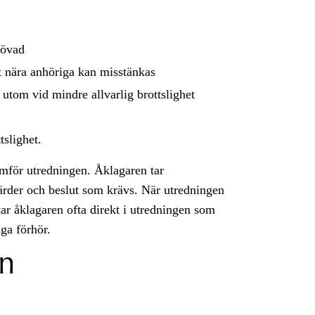
rövad
ot nära anhöriga kan misstänkas
utom vid mindre allvarlig brottslighet
tslighet.
omför utredningen. Åklagaren tar
tgärder och beslut som krävs. När utredningen
tar åklagaren ofta direkt i utredningen som
iga förhör.
en