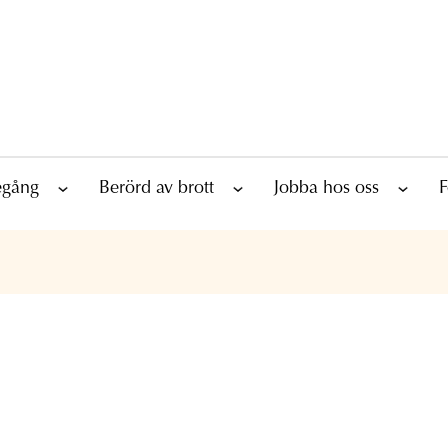
tegång
Berörd av brott
Jobba hos oss
F