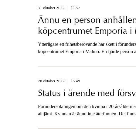
31 oktober 2022
11.57
Ännu en person anhållen
köpcentrumet Emporia i
Ytterligare ett frihetsberövande har skett i förun
köpcentrumet Emporia i Malmö. En fjärde person an
medhjälp till mord.
28 oktober 2022
15.49
Status i ärende med förs
Förundersökningen om den kvinna i 20-årsåldern so
alltjämt. Kvinnan är ännu inte återfunnen. Det finns
åklagaren och han är inte tillgänglig för media.