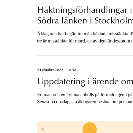
Häktningsförhandlingar 
Södra länken i Stockhol
Åklagaren har begärt tre män häktade misstänkta f
tre är misstänkta för mord, en av dem är dessutom m
Häktningsförhandlingarna startar kl. 13.
24 oktober 2022
8.58
Uppdatering i ärende o
En man och en kvinna anhölls på förmiddagen i gå
Senast på onsdag ska åklagaren besluta om personern
1