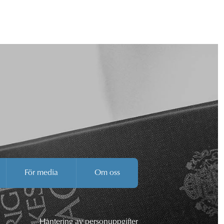
För media
Om oss
Hantering av personuppgifter