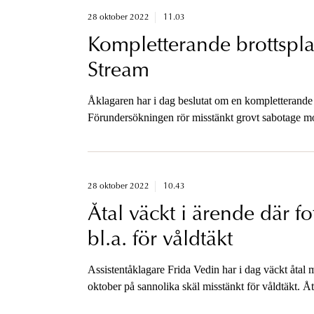
28 oktober 2022
11.03
Kompletterande brottspl
Stream
Åklagaren har i dag beslutat om en kompletterande
Förundersökningen rör misstänkt grovt sabotage mo
28 oktober 2022
10.43
Åtal väckt i ärende där f
bl.a. för våldtäkt
Assistentåklagare Frida Vedin har i dag väckt åtal
oktober på sannolika skäl misstänkt för våldtäkt. Å
tillfällen och ringa narkotikabrott. Mannen nekar til