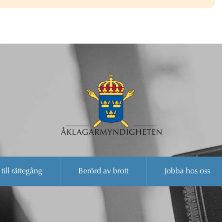
 till rättegång
Berörd av brott
Jobba hos oss