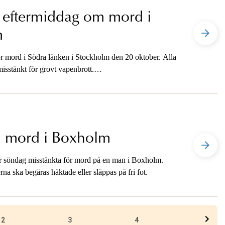
i eftermiddag om mord i
m
ör mord i Södra länken i Stockholm den 20 oktober. Alla
isstänkt för grovt vapenbrott.
m mord i Boxholm
r söndag misstänkta för mord på en man i Boxholm.
a ska begäras häktade eller släppas på fri fot.
2
3
4