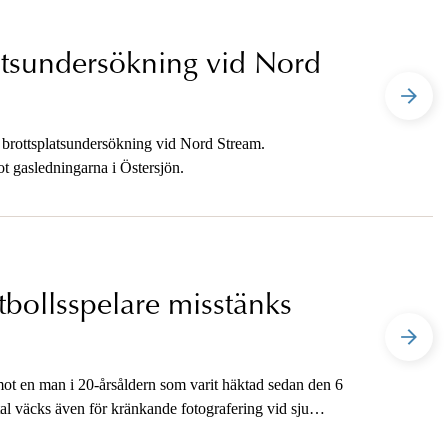
atsundersökning vid Nord
 brottsplatsundersökning vid Nord Stream.
t gasledningarna i Östersjön.
otbollsspelare misstänks
 mot en man i 20-årsåldern som varit häktad sedan den 6
tal väcks även för kränkande fotografering vid sju
l anklagelserna.