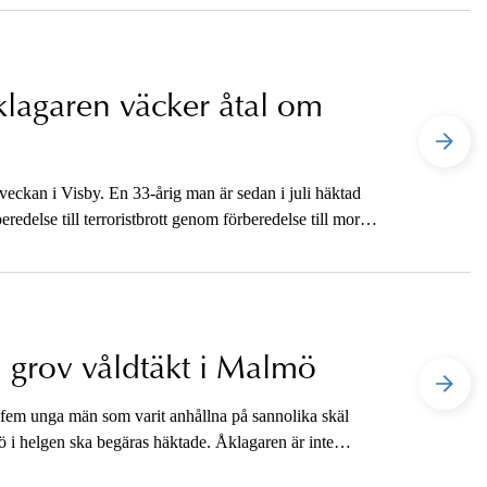
Åklagaren väcker åtal om
eckan i Visby. En 33-årig man är sedan i juli häktad
redelse till terroristbrott genom förberedelse till mord.
Henrik Olin väcka åtal i ärendet. I samband med det
 grov våldtäkt i Malmö
fem unga män som varit anhållna på sannolika skäl
 i helgen ska begäras häktade. Åklagaren är inte