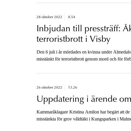
28 oktober 2022
8.54
Inbjudan till pressträff: 
terroristbrott i Visby
Den 6 juli i år mördades en kvinna under Almedalsv
misstänkt för terroristbrott genom mord och för förbe
På tisdag den 1 november planerar kammaråklagare 
hålls en pressträff.
26 oktober 2022
13.26
Uppdatering i ärende om
Kammaråklagare Kristina Amilon har begärt att de 
misstänkta för grov våldtäkt i Kungsparken i Malmö
tillgänglig för media förrän i morgon.