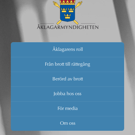
Åklagarens roll
Från brott till rättegång
Berörd av brott
Jobba hos oss
För media
Om oss