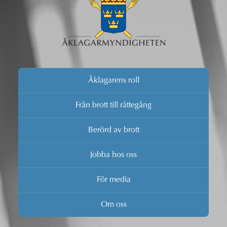
Åklagarens roll
Från brott till rättegång
Berörd av brott
Jobba hos oss
För media
Om oss