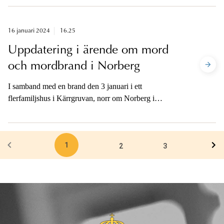
jämnårig pojke i Örkelljunga natten mellan lördag och
söndag. Efter häktningsförhandlingen är åklagaren
tillgänglig för media på telefon.
16 januari 2024
16.25
Uppdatering i ärende om mord
och mordbrand i Norberg
I samband med en brand den 3 januari i ett
flerfamiljshus i Kärrgruvan, norr om Norberg i
Västmanlands län hittades två kroppar inne i huset. En
förundersökning om mord och grov mordbrand
inleddes och utredningen pågår alltjämt.
1
2
3