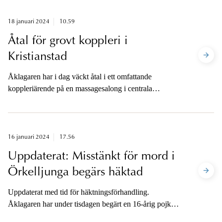
18 januari 2024
10.59
Åtal för grovt koppleri i
Kristianstad
Åklagaren har i dag väckt åtal i ett omfattande
koppleriärende på en massagesalong i centrala
Kristianstad. Åklagaren är tillgänglig för media på
telefon i eftermiddag.
16 januari 2024
17.56
Uppdaterat: Misstänkt för mord i
Örkelljunga begärs häktad
Uppdaterat med tid för häktningsförhandling.
Åklagaren har under tisdagen begärt en 16-årig pojke
häktad på sannolika skäl misstänkt för mord på en