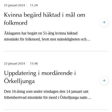
häktningsförhandlingen avslutats.
25 januari 2024
11.28
Kvinna begärd häktad i mål om
folkmord
Åklagaren har begärt en 51-årig kvinna häktad
misstänkt för folkmord, brott mot mänskligheten och
grov krigsförbrytelse.
23 januari 2024
15.48
Uppdatering i mordärende i
Örkelljunga
Den 16-åring som under söndagen den 14 januari satt
frihetsberövad misstänkt för mord i Örkelljunga natten
mellan den 13 och 14 januari är helt avförd som
misstänkt i ärendet.