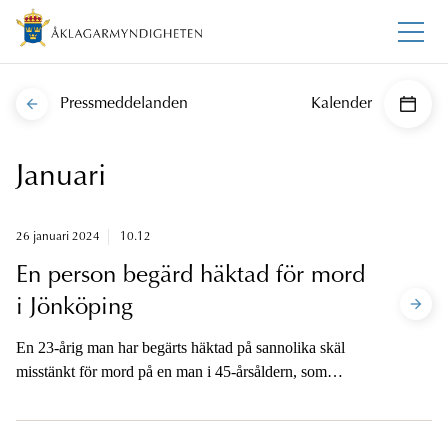
Pressmeddelanden
Kalender
Januari
26 januari 2024
10.12
En person begärd häktad för mord
i Jönköping
En 23-årig man har begärts häktad på sannolika skäl
misstänkt för mord på en man i 45-årsåldern, som
hittades död i ett skogsområde i Jönköping den 14
januari. Häktningsförhandling äger rum under
fredagen. Åklagaren är tillgänglig för media när