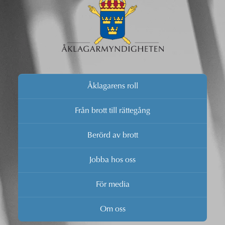
Åklagarens roll
Från brott till rättegång
Berörd av brott
Jobba hos oss
För media
Om oss