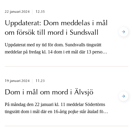
22 januari 2024
12.35
Uppdaterat: Dom meddelas i mål
om försök till mord i Sundsvall
Uppdaterat med ny tid för dom. Sundsvalls tingsrätt
meddelar på fredag kl. 14 dom i ett mål där 13 personer
är åtalade. Brottsrubriceringarna är försök till mord,
förberedelse till mord, synnerligen grov misshandel,
människorov och synnerligen grovt vapenbrott.
Åklagaren är tillgänglig för media efter att dom
19 januari 2024
11.23
meddelats.
Dom i mål om mord i Älvsjö
På måndag den 22 januari kl. 11 meddelar Södertörns
tingsrätt dom i mål där en 16-årig pojke står åtalad för
mord på en 15-åring i ett bostadsområde i Älvsjö den 8
juni 2023. Åklagaren är tillgänglig för media när dom
har meddelats.