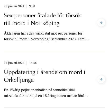
19 januari 2024
9.58
Sex personer åtalade för försök
till mord i Norrköping
Åklagaren har i dag väckt åtal mot sex personer för
försök till mord i Norrköping i september 2023. Fem av
dem åtalas även för grovt vapenbrott. Två av de åtalade
är kvinnor, fyra är män. De är mellan 19 och 48 år
gamla. Åklagaren är tillgänglig för media på telefon i
dag.
18 januari 2024
14.56
Uppdatering i ärende om mord i
Örkelljunga
En 15-årig pojke är anhållen på sannolika skäl
misstänkt för mord på en 16-åring natten mellan lördag
och söndag. 15-åringen anhölls och förhördes i går,
onsdag.