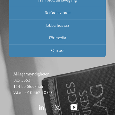
Från brott till rättegång
Berörd av brott
Jobba hos oss
För media
Om oss
Åklagarmyndigheten
Box 5553
114 85 Stockholm
Växel:
010-562 50 00