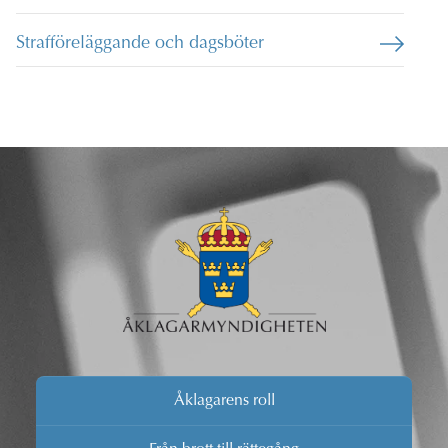
Strafföreläggande och dagsböter
Åklagarens roll