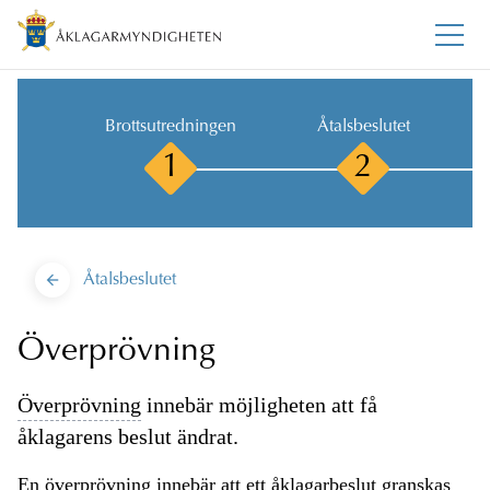
Brottsutredningen
Åtalsbeslutet
1
2
Åtalsbeslutet
Överprövning
Överprövning
innebär möjligheten att få
åklagarens beslut ändrat.
En
överprövning
innebär att ett åklagarbeslut granskas