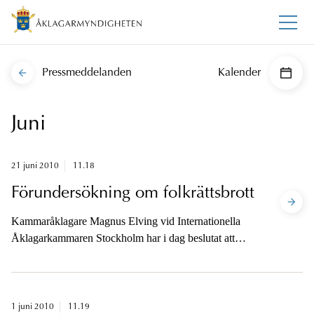
Pressmeddelanden
Kalender
Juni
21 juni 2010
11.18
Förundersökning om folkrättsbrott
Kammaråklagare Magnus Elving vid Internationella
Åklagarkammaren Stockholm har i dag beslutat att
inleda en förundersökning om brott mot den humanitära
rätten i Sudan under åren 1997 – 2003.
1 juni 2010
11.19