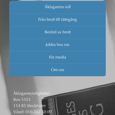
Åklagarens roll
Från brott till rättegång
Berörd av brott
Jobba hos oss
För media
Om oss
Åklagarmyndigheten
Box 5553
114 85 Stockholm
Växel:
010-562 50 00