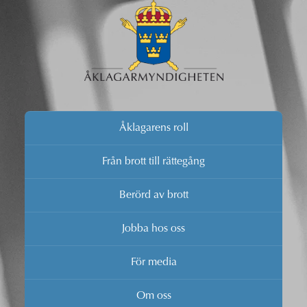
Åklagarens roll
Från brott till rättegång
Berörd av brott
Jobba hos oss
För media
Om oss