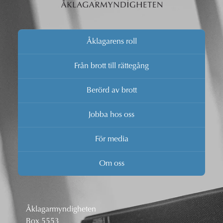
Åklagarens roll
Från brott till rättegång
Berörd av brott
Jobba hos oss
För media
Om oss
Åklagarmyndigheten
Box 5553