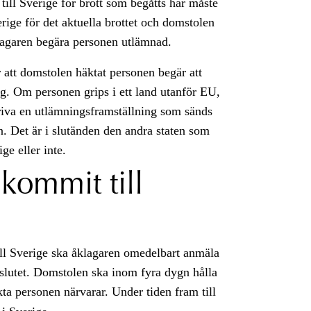
ill Sverige för brott som begåtts här måste
rige för det aktuella brottet och domstolen
lagaren begära personen utlämnad.
r att domstolen häktat personen begär att
ing. Om personen grips i ett land utanför EU,
riva en utlämningsframställning som sänds
en. Det är i slutänden den andra staten som
ge eller inte.
kommit till
ill Sverige ska åklagaren omedelbart anmäla
eslutet. Domstolen ska inom fyra dygn hålla
ta personen närvarar. Under tiden fram till