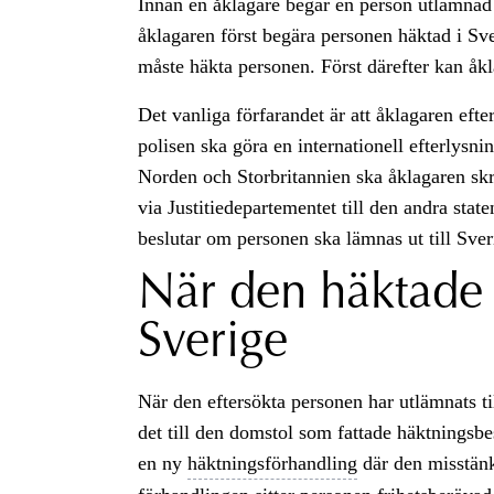
Innan en åklagare begär en person utlämnad t
åklagaren först begära personen häktad i Sve
måste häkta personen. Först därefter kan åk
Det vanliga förfarandet är att åklagaren efte
polisen ska göra en internationell efterlysn
Norden och Storbritannien ska åklagaren sk
via Justitiedepartementet till den andra stat
beslutar om personen ska lämnas ut till Sveri
När den häktade 
Sverige
När den eftersökta personen har utlämnats t
det till den domstol som fattade häktningsb
en ny
häktningsförhandling
där den misstänk