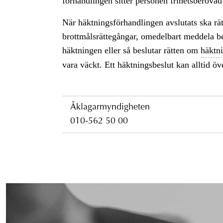
förhandlingen sitter personen frihetsberövad
När häktningsförhandlingen avslutats ska rät
brottmålsrättegångar, omedelbart meddela be
häktningen eller så beslutar rätten om
häktn
vara väckt. Ett häktningsbeslut kan alltid öv
Åklagarmyndigheten
010-562 50 00