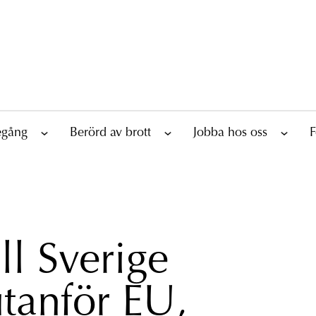
tegång
Berörd av brott
Jobba hos oss
F
ll Sverige
utanför EU,