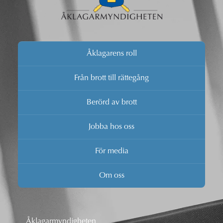
Åklagarens roll
Från brott till rättegång
Berörd av brott
Jobba hos oss
För media
Om oss
Åklagarmyndigheten