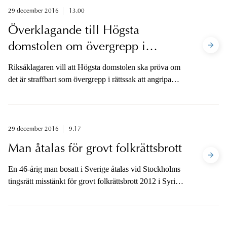
29 december 2016
13.00
Överklagande till Högsta
domstolen om övergrepp i
rättssak
Riksåklagaren vill att Högsta domstolen ska pröva om
det är straffbart som övergrepp i rättssak att angripa
någon för att den personen vid polisförhör lämnat
uppgifter som inte varit av omedelbar betydelse för
utredningen.
29 december 2016
9.17
Man åtalas för grovt folkrättsbrott
En 46-årig man bosatt i Sverige åtalas vid Stockholms
tingsrätt misstänkt för grovt folkrättsbrott 2012 i Syrien.
Åklagarna är tillgängliga för media i dag.