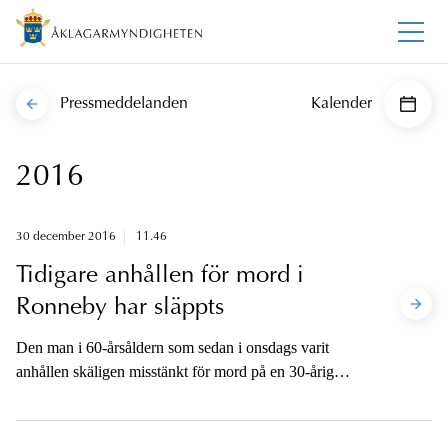
Pressmeddelanden
Kalender
2016
30 december 2016
11.46
Tidigare anhållen för mord i
Ronneby har släppts
Den man i 60-årsåldern som sedan i onsdags varit
anhållen skäligen misstänkt för mord på en 30-årig
kvinna i Ronneby har i dag släppts och
brottsmisstanken lagts ned.