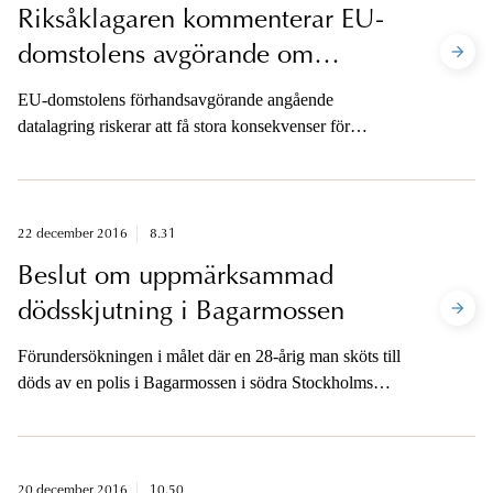
Riksåklagaren kommenterar EU-
domstolens avgörande om
datalagring
EU-domstolens förhandsavgörande angående
datalagring riskerar att få stora konsekvenser för
möjligheten att utreda och lagföra allvarlig brottslighet i
Sverige.
22 december 2016
8.31
Beslut om uppmärksammad
dödsskjutning i Bagarmossen
Förundersökningen i målet där en 28-årig man sköts till
döds av en polis i Bagarmossen i södra Stockholms
läggs ned. Åklagaren är tillgänglig för media idag
klockan 10-12.
20 december 2016
10.50