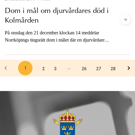
Dom i mål om djurvårdares död i
Kolmården
På onsdag den 21 december klockan 14 meddelar
Norrköpings tingsrätt dom i målet där en djurvårdare
dödades av vargar 2012. Den zoologiska chefen på
Kolmårdens djurpark är åtalad för arbetsmiljöbrott,
innefattande vållande till annans död, grovt brott.
1
...
Åklagaren har också yrkat om en företagsbot om 4
2
3
26
27
28
miljoner kronor mot Kolmårdens Djurpark AB.
Åklagarna är tillgängliga för media i samband med
domen.