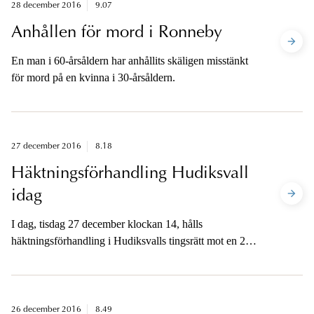
28 december 2016
9.07
Anhållen för mord i Ronneby
En man i 60-årsåldern har anhållits skäligen misstänkt
för mord på en kvinna i 30-årsåldern.
27 december 2016
8.18
Häktningsförhandling Hudiksvall
idag
I dag, tisdag 27 december klockan 14, hålls
häktningsförhandling i Hudiksvalls tingsrätt mot en 20-
årig man som är begärd häktad på sannolika skäl
misstänkt för mord på en man och en kvinna i
Hudiksvall.
26 december 2016
8.49