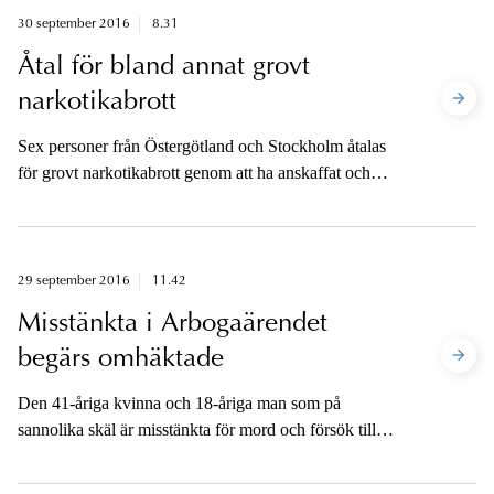
och barnpornografibrott. Åklagaren ville att läkaren
30 september 2016
8.31
även skulle dömas för kränkande fotografering av
Åtal för bland annat grovt
pojkarnas anhöriga och vårdpersonal som kommit med
narkotikabrott
på filmerna.Hovrätten har ogillat åtalen för kränkande
fotografering med motiveringen att ett rum för
Sex personer från Östergötland och Stockholm åtalas
läkarundersökning inte är ett sådant ”annat liknande
för grovt narkotikabrott genom att ha anskaffat och
utrymme” som avses i lagtexten.
hanterat cirka 9,4 kilo cannabis.
29 september 2016
11.42
Misstänkta i Arbogaärendet
begärs omhäktade
Den 41-åriga kvinna och 18-åriga man som på
sannolika skäl är misstänkta för mord och försök till
mord i Arboga den 3 augusti kommer att begäras
omhäktade.