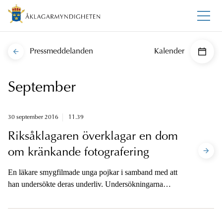
Pressmeddelanden
Kalender
September
30 september 2016
11.39
Riksåklagaren överklagar en dom
om kränkande fotografering
En läkare smygfilmade unga pojkar i samband med att
han undersökte deras underliv. Undersökningarna
skedde antingen i undersökningsrum på en vårdcentral
eller i ett avskilt rum på en skola. För detta har läkaren
dömts för grovt utnyttjande av barn för sexuell posering