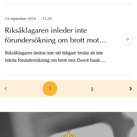
förhöras på Ecuadors ambassad i London.
14 september 2016
12.29
Riksåklagaren inleder inte
förundersökning om brott mot
Dawit Isaak
Riksåklagaren ändrar inte sitt tidigare beslut att inte
inleda förundersökning om brott mot Dawit Isaak.
Skälet är att riksåklagaren bedömer att en
brottsutredning under rådande förhållanden skulle
minska möjligheterna att få Dawit Isaak frigiven.
1
2