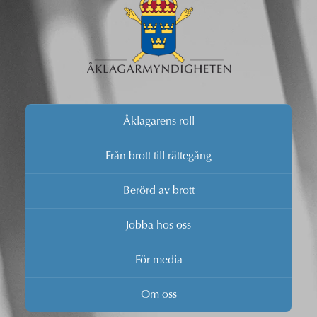
Åklagarens roll
Från brott till rättegång
Berörd av brott
Jobba hos oss
För media
Om oss