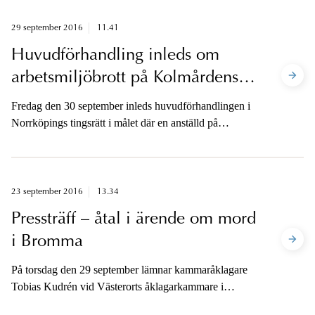
29 september 2016
11.41
Huvudförhandling inleds om
arbetsmiljöbrott på Kolmårdens
djurpark
Fredag den 30 september inleds huvudförhandlingen i
Norrköpings tingsrätt i målet där en anställd på
Kolmårdens djurpark dödades av vargar 2012. Den
tidigare zoologiska chefen för djurparken är åtalad för
arbetsmiljöbrott, innefattande vållande till annans död,
grovt brott. Efter första förhandlingsdagen är åklagarna
23 september 2016
13.34
tillgängliga för media.
Pressträff – åtal i ärende om mord
i Bromma
På torsdag den 29 september lämnar kammaråklagare
Tobias Kudrén vid Västerorts åklagarkammare i
Stockholm in stämningsansökan avseende mord. I