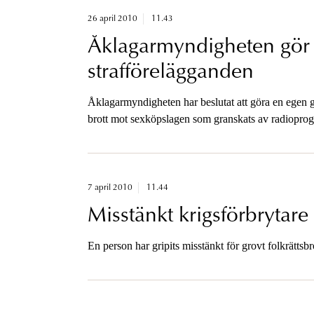
26 april 2010
11.43
Åklagarmyndigheten gör 
strafförelägganden
Åklagarmyndigheten har beslutat att göra en egen g
brott mot sexköpslagen som granskats av radiopro
7 april 2010
11.44
Misstänkt krigsförbrytare
En person har gripits misstänkt för grovt folkrättsbr