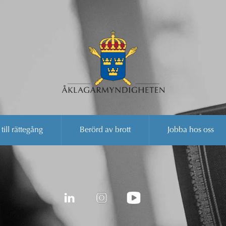
 till rättegång
Berörd av brott
Jobba hos oss