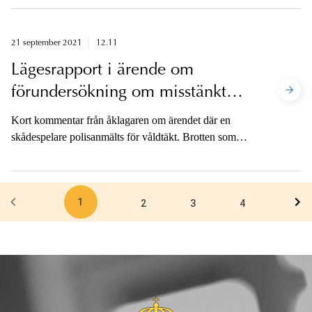
Kista. Mannen anhölls på Arlanda flygplats i måndags.
Åklagaren är tillgänglig för en kort kommentar på
telefon efter häktningsförhandlingen i dag.
21 september 2021
12.11
Lägesrapport i ärende om
förundersökning om misstänkt
våldtäkt
Kort kommentar från åklagaren om ärendet där en
skådespelare polisanmälts för våldtäkt. Brotten som
förundersökningen omfattar ska ha skett i New York
respektive i Lidköping.
1
2
3
4