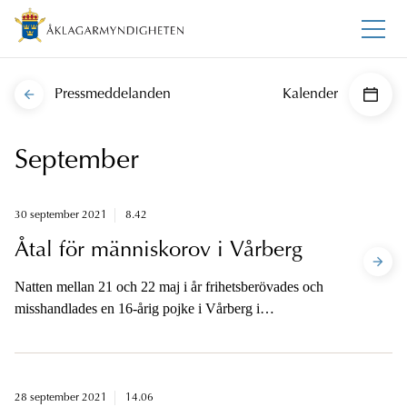
Pressmeddelanden
Kalender
September
30 september 2021
8.42
Åtal för människorov i Vårberg
Natten mellan 21 och 22 maj i år frihetsberövades och
misshandlades en 16-årig pojke i Vårberg i
Skärholmen. I dag åtalas sex personer för att på olika
sätt vara inblandade i människorovet. Flera av de
åtalade har kopplingar till ett kriminellt nätverk.
28 september 2021
14.06