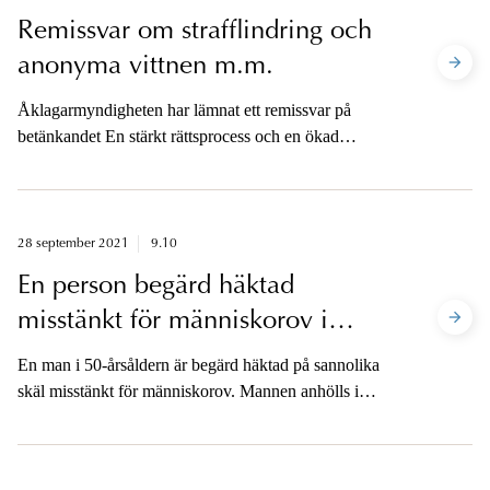
Remissvar om strafflindring och
anonyma vittnen m.m.
Åklagarmyndigheten har lämnat ett remissvar på
betänkandet En stärkt rättsprocess och en ökad
lagföring (SOU 2021:35). Myndigheten är positiv till
huvuddragen av förslagen, men anser att det behövs
ytterligare överväganden framförallt när det gäller
strafflindring för den som medverkar om någon annans
28 september 2021
9.10
brottslighet samt i frågan om anonyma vittnen.
En person begärd häktad
misstänkt för människorov i
Malmö
En man i 50-årsåldern är begärd häktad på sannolika
skäl misstänkt för människorov. Mannen anhölls i
lördags morse efter en anmälan om en försvunnen
kvinna. Kvinnan har inte anträffats. Åklagaren är
tillgänglig för media på telefon efter