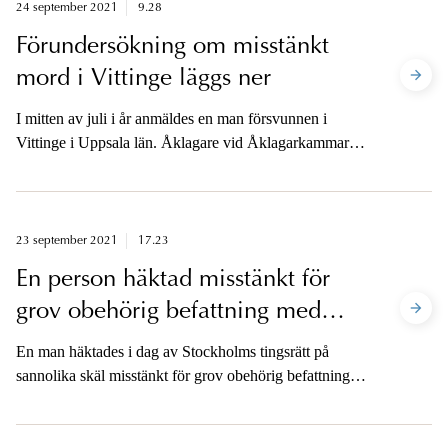
häktningsförhandlingen.
24 september 2021
9.28
Förundersökning om misstänkt
mord i Vittinge läggs ner
I mitten av juli i år anmäldes en man försvunnen i
Vittinge i Uppsala län. Åklagare vid Åklagarkammaren
i Uppsala inledde en förundersökning där två personer
anhölls på den lägre misstankegraden skäligen
misstänkta för mord. Anhållandena hävdes senare och
personerna försattes på fri fot. Nu har åklagaren lagt ner
23 september 2021
17.23
förundersökningen.
En person häktad misstänkt för
grov obehörig befattning med
hemlig uppgift
En man häktades i dag av Stockholms tingsrätt på
sannolika skäl misstänkt för grov obehörig befattning
med hemlig uppgift. Mannen greps och anhölls tidigare
i veckan. Åklagaren kommenterar tingsrättens beslut.