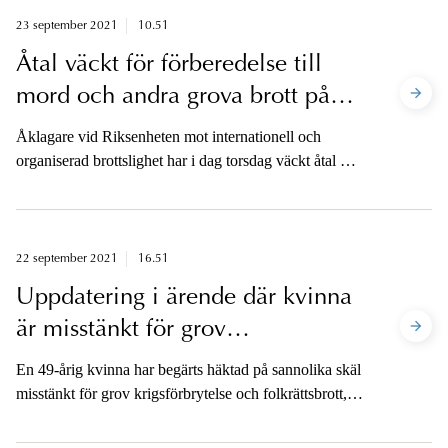
23 september 2021
10.51
Åtal väckt för förberedelse till
mord och andra grova brott på
flera orter i södra Sverige
Åklagare vid Riksenheten mot internationell och
organiserad brottslighet har i dag torsdag väckt åtal mot
totalt 15 personer misstänkta för förberedelser till en rad
grova brott som mord, stämpling till mord, grovt
vapenbrott med flera på ett flertal orter i södra Sverige.
Åklagarna är tillgängliga för media på telefon i
22 september 2021
16.51
eftermiddag.
Uppdatering i ärende där kvinna
är misstänkt för grov
krigsförbrytelse
En 49-årig kvinna har begärts häktad på sannolika skäl
misstänkt för grov krigsförbrytelse och folkrättsbrott,
grovt brott. Häktningsförhandlingen äger rum på
torsdag 23 september kl. 11 i Stockholms tingsrätt.