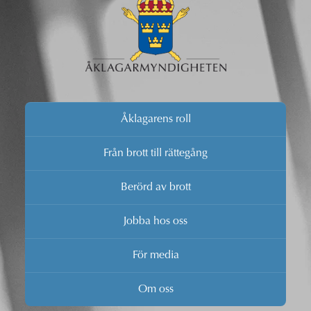
Åklagarens roll
Från brott till rättegång
Berörd av brott
Jobba hos oss
För media
Om oss