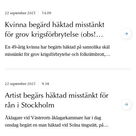
Åklagarna är tillgängliga på telefon efter
häktningsförhandlingen.
22 september 2021
14.09
Kvinna begärd häktad misstänkt
för grov krigsförbrytelse (obs!
korrigerad kontaktuppgift)
En 49-årig kvinna har begärts häktad på sannolika skäl
misstänkt för grov krigsförbrytelse och folkrättsbrott,
grovt brott. Åklagarna är tillgängliga efter
häktningsförhandlingen.
22 september 2021
9.38
Artist begärs häktad misstänkt för
rån i Stockholm
Åklagare vid Västerorts åklagarkammare har i dag
onsdag begärt en man häktad vid Solna tingsrätt, på
sannolika skäl misstänkt för rån den 18 augusti 2021 i