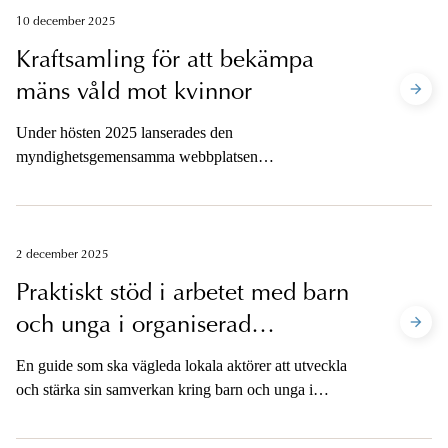
målet gick ända upp till Högsta domstolen och vad blev
10 december 2025
domen till slut för den 16-åring som åtalats för mord?
Kraftsamling för att bekämpa
mäns våld mot kvinnor
Under hösten 2025 lanserades den
myndighetsgemensamma webbplatsen
www.vasterbottenmotvald.se som en del i samverkan
som syftar till att förebygga och bekämpa mäns våld
mot kvinnor i Region Västerbotten. Här berättar
åklagare i Umeå om hur de arbetar specifikt med
2 december 2025
ärenden som handlar om särskilt utsatta brottsoffer.
Praktiskt stöd i arbetet med barn
och unga i organiserad
brottslighet
En guide som ska vägleda lokala aktörer att utveckla
och stärka sin samverkan kring barn och unga i
organiserad brottslighet (Bob) har nu publicerats.
Guiden samlar erfarenheter, metoder och praktiska