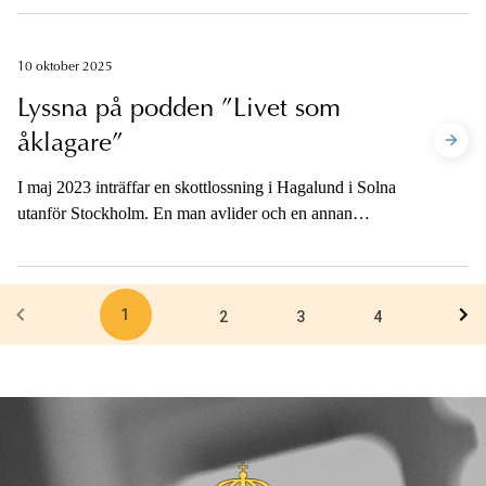
procent av befolkningen anger att de har stort
förtroende för åklagare.
10 oktober 2025
Lyssna på podden ”Livet som
åklagare”
I maj 2023 inträffar en skottlossning i Hagalund i Solna
utanför Stockholm. En man avlider och en annan
skadas svårt. Samma kväll hamnar ärendet på en
åklagares bord. Hur arbetar åklagare och polis de första
dygnen efter att ett grovt våldsbrott har ägt rum? I
1
Åklagarmyndighetens podd får du höra åklagarna
2
3
4
Josefine Dahlqvist och Tomas Engman själva berätta
om utredningen av den s.k. Hagalundsskjutningen.