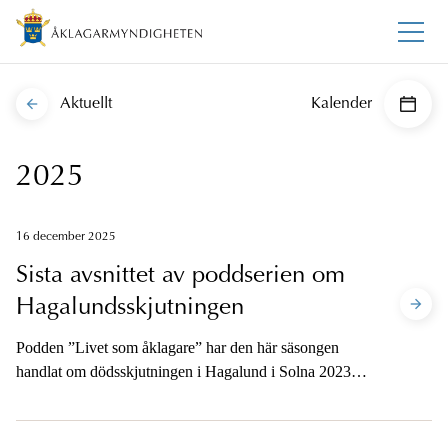
Aktuellt
Kalender
2025
16 december 2025
Sista avsnittet av poddserien om
Hagalundsskjutningen
Podden ”Livet som åklagare” har den här säsongen
handlat om dödsskjutningen i Hagalund i Solna 2023. I
det sista avsnittet är det dags för rättegång. Vad kände
åklagarna när de steg in i salen och hur var det att hålla
förhör utan att få ett enda svar? Hur kom det sig att