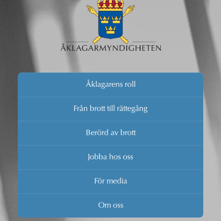
Åklagarens roll
Från brott till rättegång
Berörd av brott
Jobba hos oss
För media
Om oss