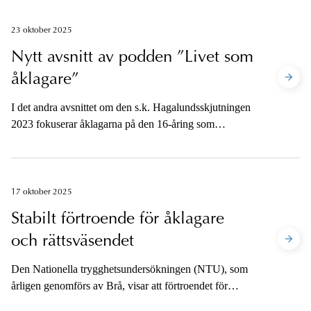
har justerats för brotten ringa stöld, ringa bedrägeri och
ringa skadegörelse. De nya rekommendationerna gäller
23 oktober 2025
även brott som har begåtts före den 30 oktober 2025.
Nytt avsnitt av podden ”Livet som
åklagare”
I det andra avsnittet om den s.k. Hagalundsskjutningen
2023 fokuserar åklagarna på den 16-åring som
misstänktes för mordet. De berättar också om hur det är
att arbeta med unga lagöverträdare, vilka påföljder som
finns, vilket ansvar föräldrar till misstänkta minderåriga
kan ha med mera.
17 oktober 2025
Stabilt förtroende för åklagare
och rättsväsendet
Den Nationella trygghetsundersökningen (NTU), som
årligen genomförs av Brå, visar att förtroendet för
åklagare ligger kvar på samma nivå som förra året. 46