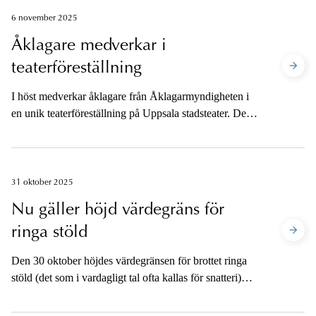
6 november 2025
Åklagare medverkar i
teaterföreställning
I höst medverkar åklagare från Åklagarmyndigheten i
en unik teaterföreställning på Uppsala stadsteater. Den
som berövar annan livet är en pjäs där publiken får följa
ett brottmål från brott till dom och själva ta ställning till
skuldfrågan.
31 oktober 2025
Nu gäller höjd värdegräns för
ringa stöld
Den 30 oktober höjdes värdegränsen för brottet ringa
stöld (det som i vardagligt tal ofta kallas för snatteri)
från 1 250 till 1 500 kronor. Ändringen innebär bland
annat att tabellerna för rekommenderade normalstraff