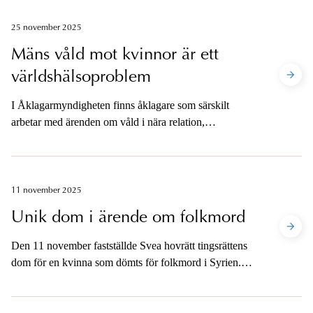
verktyg som kan anpassas till lokala behov och
förutsättningar.
25 november 2025
Mäns våld mot kvinnor är ett
världshälsoproblem
I Åklagarmyndigheten finns åklagare som särskilt
arbetar med ärenden om våld i nära relation,
barnärenden och sexualbrott. En av dessa åklagare är
Ingegerd Jigin. För många blev hon ett känt
åklagarnamn via media när hon utredde det så kallade
ättika-ärendet.
11 november 2025
Unik dom i ärende om folkmord
Den 11 november fastställde Svea hovrätt tingsrättens
dom för en kvinna som dömts för folkmord i Syrien.
Det är första gången hovrätten prövat
Folkmordskonventionens bestämmelse om att man inte
med våld får föra barn från en folkgrupp till en annan.