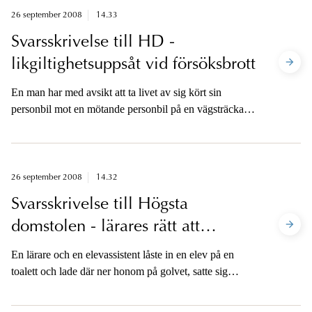
26 september 2008
14.33
Svarsskrivelse till HD -
likgiltighetsuppsåt vid försöksbrott
En man har med avsikt att ta livet av sig kört sin
personbil mot en mötande personbil på en vägsträcka
där hastighetsbegränsningen var 90 km/tim.
26 september 2008
14.32
Svarsskrivelse till Högsta
domstolen - lärares rätt att
använda våld mot elever
En lärare och en elevassistent låste in en elev på en
toalett och lade där ner honom på golvet, satte sig
ovanpå honom och höll fast honom.