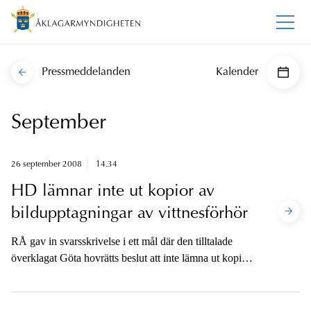
Pressmeddelanden
Kalender
September
26 september 2008
14.34
HD lämnar inte ut kopior av
bildupptagningar av vittnesförhör
RÅ gav in svarsskrivelse i ett mål där den tilltalade
överklagat Göta hovrätts beslut att inte lämna ut kopior
av bildupptagningar till den tilltalade från vittnesförhör i
tingsrätt.