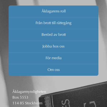
Åklagarens roll
Från brott till rättegång
Berörd av brott
Jobba hos oss
För media
Om oss
Åklagarmyndigheten
Box 5553
114 85 Stockholm