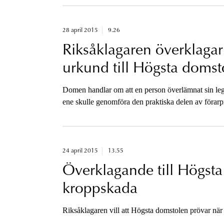
28 april 2015
9.26
Riksåklagaren överklaga
urkund till Högsta domst
Domen handlar om att en person överlämnat sin legit
ene skulle genomföra den praktiska delen av förarp
anser RÅ att brottet bör bedömas som grovt.
24 april 2015
13.55
Överklagande till Högsta
kroppskada
Riksåklagaren vill att Högsta domstolen prövar när