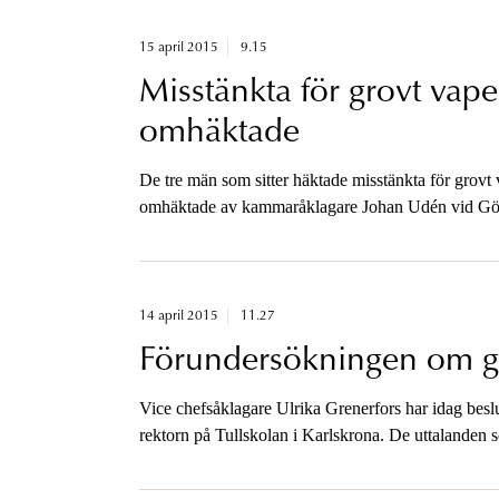
15 april 2015
9.15
Misstänkta för grovt vap
omhäktade
De tre män som sitter häktade misstänkta för grovt
omhäktade av kammaråklagare Johan Udén vid Göt
två nya brottsmisstankar.
14 april 2015
11.27
Förundersökningen om gro
Vice chefsåklagare Ulrika Grenerfors har idag besl
rektorn på Tullskolan i Karlskrona. De uttalanden s