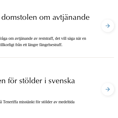
a domstolen om avtjänande
åga om avtjänande av reststraff, det vill säga när en
llkorligt från ett längre fängelsestraff.
 för stölder i svenska
 Teneriffa misstänkt för stölder av medeltida