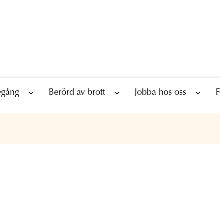
tegång
Berörd av brott
Jobba hos oss
F