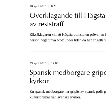
30 april 2015
8.21
Överklagande till Högst
av reststraff
Riksåklagaren vill att Högsta domstolen prövar en fr
person begått nya brott under tiden då han frigetts vi
29 april 2015
14.08
Spansk medborgare gripen
kyrkor
En spansk medborgare har gripits av spansk polis på
kulturföremål från svenska kyrkor.