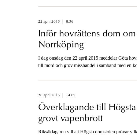
22 april 2015
8.36
Inför hovrättens dom o
Norrköping
I dag onsdag den 22 april 2015 meddelar Göta hovrä
till mord och grov misshandel i samband med en konf
2014 i Norrköping.
20 april 2015
14.09
Överklagande till Högsta
grovt vapenbrott
Riksåklagaren vill att Högsta domstolen prövar vilke