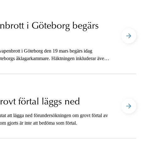
enbrott i Göteborg begärs
 vapenbrott i Göteborg den 19 mars begärs idag
eborgs åklagarkammare. Häktningen inkluderar även
vt förtal läggs ned
utat att lägga ned förundersökningen om grovt förtal av
om gjorts är inte att bedöma som förtal.