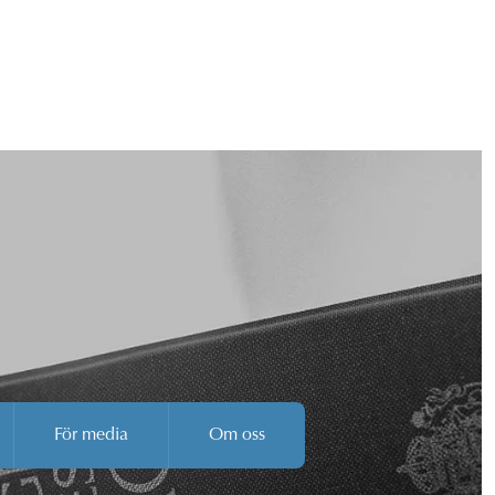
För media
Om oss