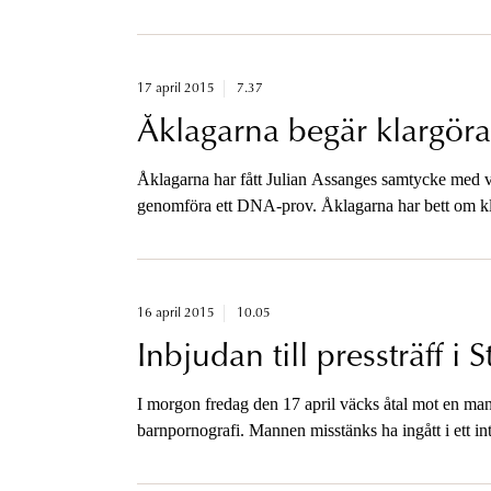
17 april 2015
7.37
Åklagarna begär klargör
Åklagarna har fått Julian Assanges samtycke med vi
genomföra ett DNA-prov. Åklagarna har bett om kla
16 april 2015
10.05
Inbjudan till pressträff i
I morgon fredag den 17 april väcks åtal mot en man 
barnpornografi. Mannen misstänks ha ingått i ett in
mellanhand mellan beställare och fotografer.