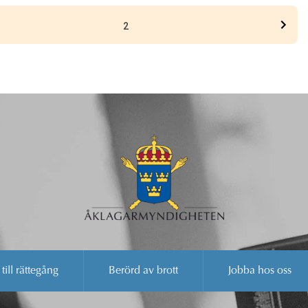
2
 till rättegång
Berörd av brott
Jobba hos oss