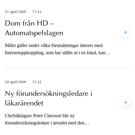
åtal vad gäller våldtäkt.Tidigare beslut om åtal ska alltså
prövas av tingsrätten.
21 april 2009
11.43
Dom från HD –
Automatspelslagen
Målet gäller under vilka förutsättningar datorer med
Internetuppkoppling, som har ställts ut i en lokal, kan
anses omfattade av automatspelslagen.
20 april 2009
11.42
Ny förundersökningsledare i
läkarärendet
Chefsåklagare Peter Claesson blir ny
förundersökningsledare i ärendet med den
dråpmisstänkta läkaren, sedan kammaråklagare