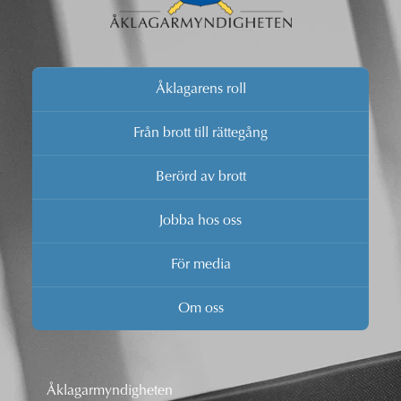
Åklagarens roll
Från brott till rättegång
Berörd av brott
Jobba hos oss
För media
Om oss
Åklagarmyndigheten