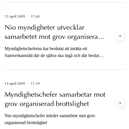
Elisabeth Brandt begärt att få frånträda
förundersökningsledarskapet.
15 april 2009
11.40
Nio myndigheter utvecklar
samarbetet mot grov organiserad
brottslighet
Myndighetscheferna har beslutat att inrätta ett
Samverkansråd där de själva ska ingå och där beslut
om gemensamma inriktningar ska tas.
14 april 2009
11.39
Myndighetschefer samarbetar mot
grov organiserad brottslighet
Nio myndighetschefer inleder samarbete mot grov
organiserad brottslighet