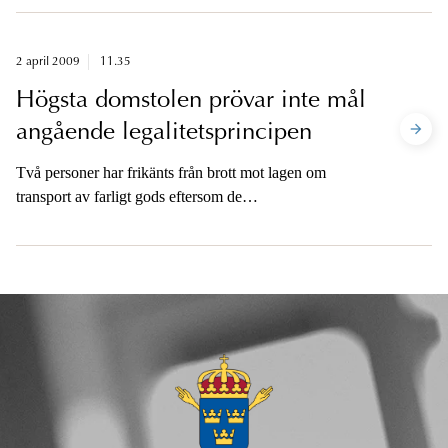
säger Jan Andersson, generaldirektör på Brå.
2 april 2009
11.35
Högsta domstolen prövar inte mål
angående legalitetsprincipen
Två personer har frikänts från brott mot lagen om
transport av farligt gods eftersom de
myndighetsföreskrifter som de brutit mot har utfärdats
med stöd av den gamla lagen om transport av farligt
gods.