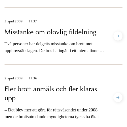
3 april 2009
11.37
Misstanke om olovlig fildelning
Två personer har delgetts misstanke om brott mot
upphovsrättslagen. De tros ha ingått i ett internationellt
nätverk.
2 april 2009
11.36
Fler brott anmäls och fler klaras
upp
– Det blev mer att göra för rättsväsendet under 2008
men de brottsutredande myndigheterna tycks ha ökat
produktionen och klarade upp fler brott än tidigare,