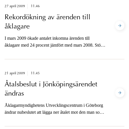
27 april 2009
11.46
Rekordökning av ärenden till
åklagare
I mars 2009 ökade antalet inkomna ärenden till
åklagare med 24 procent jämfört med mars 2008. Störst
var ökningen av narkotikaärenden och bötesärenden.
21 april 2009
11.45
Åtalsbeslut i Jönköpingsärendet
ändras
Åklagarmyndighetens Utvecklingscentrum i Göteborg
ändrar nubeslutet att lägga ner åtalet mot den man som
misstänks för våldtäkt mot en 15-årig flicka i
Jönköping.Man anser att det finns tillräckliga skäl för