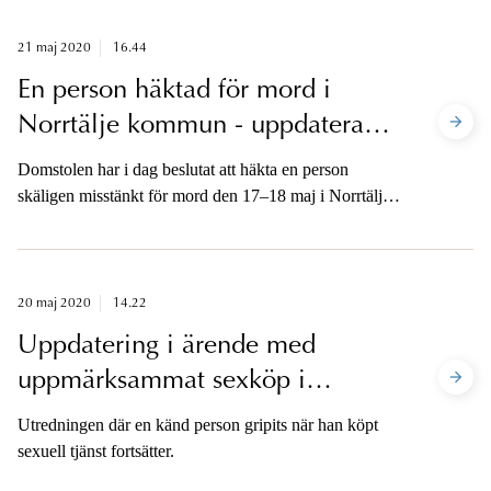
21 maj 2020
16.44
En person häktad för mord i
Norrtälje kommun - uppdaterad
27 maj
Domstolen har i dag beslutat att häkta en person
skäligen misstänkt för mord den 17–18 maj i Norrtälje
kommun. Åklagaren är inte tillgänglig för media.
20 maj 2020
14.22
Uppdatering i ärende med
uppmärksammat sexköp i
Stockholm
Utredningen där en känd person gripits när han köpt
sexuell tjänst fortsätter.