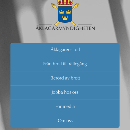
Åklagarens roll
Från brott till rättegång
Berörd av brott
Jobba hos oss
För media
Om oss