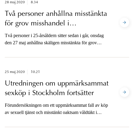
rättegångsdagen.
28 maj 2020
8.34
Två personer anhållna misstänkta
för grov misshandel i
Västernorrlands län
Två personer i 25-årsåldern sitter sedan i går, onsdag
den 27 maj anhållna skäligen misstänkta för grov
misshandel på ett litet barn.
25 maj 2020
10.21
Utredningen om uppmärksammat
sexköp i Stockholm fortsätter
Förundersökningen om ett uppmärksammat fall av köp
av sexuell tjänst och misstänkt oaktsam våldtäkt i
Stockholm den 14 maj har i dag den 25 maj
överlämnats till Riksenheten mot internationell och
organiserad brottslighet.