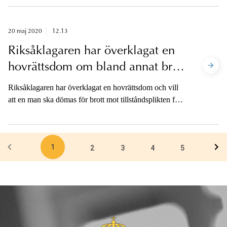
20 maj 2020
12.13
Riksåklagaren har överklagat en
hovrättsdom om bland annat brott
mot tillståndsplikten för explosiva
Riksåklagaren har överklagat en hovrättsdom och vill
varor
att en man ska dömas för brott mot tillståndsplikten för
explosiva varor, grovt brott, och grovt vapenbrott,
istället för brott av normalgraden.
1
2
3
4
5