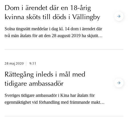
Dom i ärendet där en 18-årig
kvinna sköts till döds i Vällingby
Solna tingsrätt meddelar i dag kl. 14 dom i ärendet där
två män åtalats för att den 28 augusti 2019 ha skjutit
ihjäl en 18-årig kvinna i sitt hem, samt för försök till
mord på en 33-årig man. Ytterligare en man står åtalad
för försök till grovt vapenbrott den 11 september 2019 i
Nacka.
28 maj 2020
9.11
Rättegång inleds i mål med
tidigare ambassadör
Sveriges tidigare ambassadör i Kina har åtalats för
egenmäktighet vid förhandling med främmande makt.
Huvudförhandlingen inleds fredag den 5 juni i
Stockholms tingsrätt. Åklagaren kommer att vara
tillgänglig på plats i tingsrätten efter första