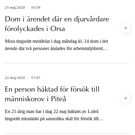
25 maj 2020
10.19
Dom i ärendet där en djurvårdare
förolyckades i Orsa
Mora tingsrätt meddelar i dag måndag kl. 14 dom i det
ärende där två personer åtalades för arbetsmiljöbrott
innefattande vållande till annans död, grovt brott samt
för arbetsmiljöbrott innefattande framkallande av fara
för annan. Åklagarna är tillgängliga för media i
eftermiddag.
22 maj 2020
17.07
En person häktad för försök till
människorov i Piteå
En 21-årig man har i dag 22 maj häktats av Luleå
tingsrätt misstänkt på sannolika skäl för försök till
människorov i Piteå den 21 maj.