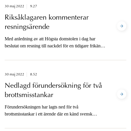
30 maj 2022
9.27
Riksåklagaren kommenterar
resningsärende
Med anledning av att Högsta domstolen i dag har
beslutat om resning till nackdel för en tidigare frikänd
man lämnar riksåklagare Petra Lundh en kommentar.
30 maj 2022
8.52
Nedlagd förundersökning för två
brottsmisstankar
Förundersökningen har lagts ned för två
brottsmisstankar i ett ärende där en känd svensk
skådespelare förekommer.