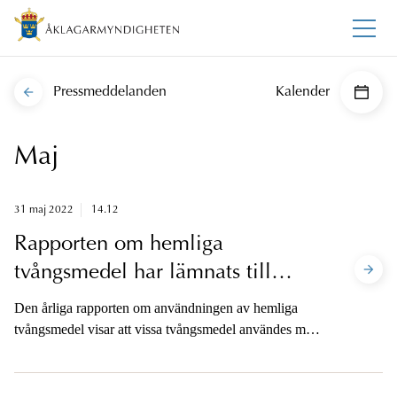
Pressmeddelanden
Kalender
Maj
31 maj 2022
14.12
Rapporten om hemliga
tvångsmedel har lämnats till
regeringen
Den årliga rapporten om användningen av hemliga
tvångsmedel visar att vissa tvångsmedel användes mer
under 2021 än året innan, medan andra användes
mindre. Störst är ökningen för det nya tvångsmedlet
hemlig dataavläsning.