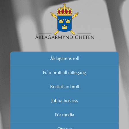
Åklagarens roll
Från brott till rättegång
Berörd av brott
Jobba hos oss
För media