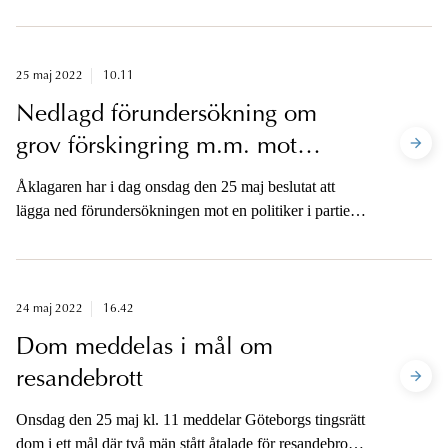
allmänfarlig ödeläggelse grovt brott, och grovt
vapenbrott.
25 maj 2022
10.11
Nedlagd förundersökning om
grov förskingring m.m. mot
politiker i Göteborg
Åklagaren har i dag onsdag den 25 maj beslutat att
lägga ned förundersökningen mot en politiker i partiet
Demokraterna i Göteborg. Åklagaren är tillgänglig för
media på telefon i eftermiddag.
24 maj 2022
16.42
Dom meddelas i mål om
resandebrott
Onsdag den 25 maj kl. 11 meddelar Göteborgs tingsrätt
dom i ett mål där två män stått åtalade för resandebrott