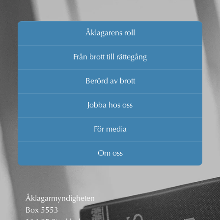
Åklagarens roll
Från brott till rättegång
Berörd av brott
Jobba hos oss
För media
Om oss
Åklagarmyndigheten
Box 5553