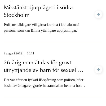
Misstänkt djurplågeri i södra
Stockholm
Polis och åklagare vill gärna komma i kontakt med
personer som kan lämna ytterligare upplysningar.
9 augusti 2012
10.11
26-årig man åtalas för grovt
utnyttjande av barn för sexuell
posering och grovt
Det var efter en lyckad IP-spårning som polisen, efter
barnpornografibrott
beslut av åklagare, gjorde husrannsakan hemma hos
mannen i en lägenhet i centrala Uppsala den 7 februari
2012.