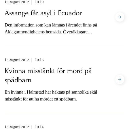
16 augusti 2012
10.19
Assange får asyl i Ecuador
Den information som kan lämnas i ärendet finns på
Åklagarmyndighetens hemsida. Överåklagare
Marianne Ny har inte någon ytterligare information att
lämna om hur ärendet handläggs och ger inga intervjuer
så länge ärendet handläggs av brittiska myndigheter.
13 augusti 2012
10.16
Kvinna misstänkt för mord på
spädbarn
En kvinna i Halmstad har häktats på sannolika skäl
misstänkt för att ha mördat ett spädbarn.
13 augusti 2012
10.14