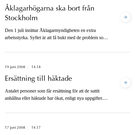
förebygga hotfulla och farliga situationer.
Åklagarhögarna ska bort från
Besöksförbudet ska också göra det möjligt för polisen
Stockholm
att omedelbart ingripa i en situation som upplevs som
hotande eller skrämmande för den som förbudet är
Den 1 juli inrättar Åklagarmyndigheten en extra
avsett att skydda.
arbetsstyrka. Syftet är att få bukt med de problem som
under våren funnits i framförallt Stockholm.
19 juni 2008
14.18
Ersättning till häktade
Antalet personer som får ersättning för att de suttit
anhållna eller häktade har ökat, enligt nya uppgifter.
Det går dock inte att dra slutsatsen att de varit
frihetsberövade på felaktiga grunder.
17 juni 2008
14.17