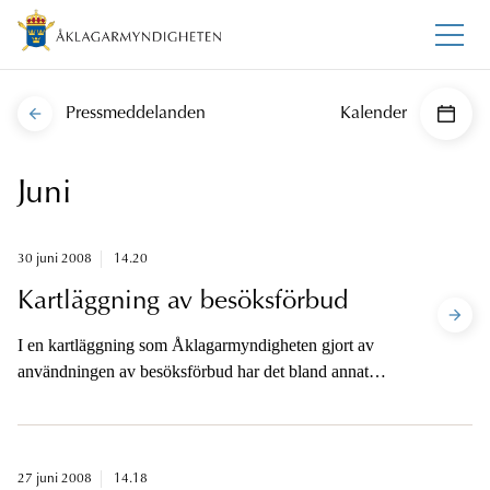
Pressmeddelanden
Kalender
Juni
30 juni 2008
14.20
Kartläggning av besöksförbud
I en kartläggning som Åklagarmyndigheten gjort av
användningen av besöksförbud har det bland annat
framkommit att det finns en del skillnader i
tillämpningen av lagen mellan olika åklagarkammare
och att lagen innehåller vissa tillämpningsproblem för
åklagarna. Besöksförbud syftar framför allt till att
27 juni 2008
14.18