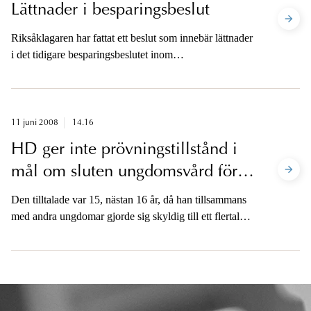
Lättnader i besparingsbeslut
Riksåklagaren har fattat ett beslut som innebär lättnader
i det tidigare besparingsbeslutet inom
Åklagarmyndigheten från den 29 april.
11 juni 2008
14.16
HD ger inte prövningstillstånd i
mål om sluten ungdomsvård för
15-åring
Den tilltalade var 15, nästan 16 år, då han tillsammans
med andra ungdomar gjorde sig skyldig till ett flertal
brott, bl.a. flera fall av rån och grov stöld.