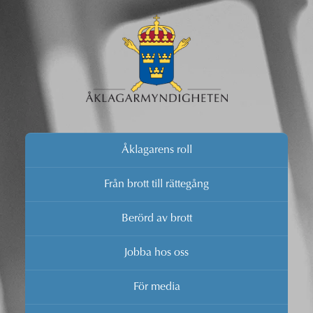
Åklagarens roll
Från brott till rättegång
Berörd av brott
Jobba hos oss
För media