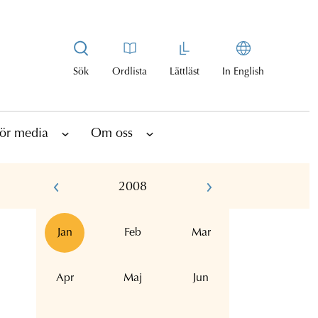
Sök
Ordlista
Lättläst
In English
ör media
Om oss
2008
Jan
Feb
Mar
Apr
Maj
Jun