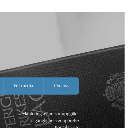
För media
Om oss
Hantering av personuppgifter
Tillgänglighetsredogörelse
Kontakta oss