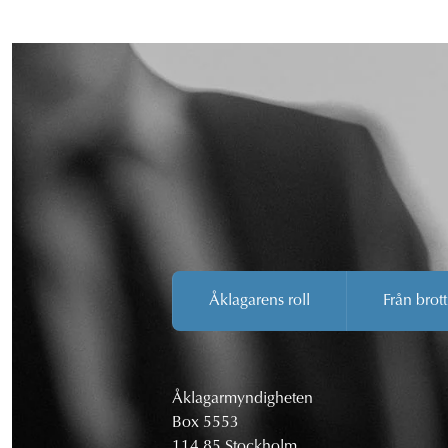
Åklagarens roll
Från brott
Åklagarmyndigheten
Box 5553
114 85 Stockholm