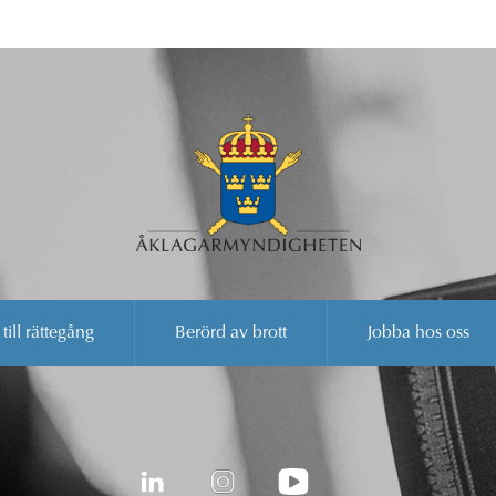
 till rättegång
Berörd av brott
Jobba hos oss