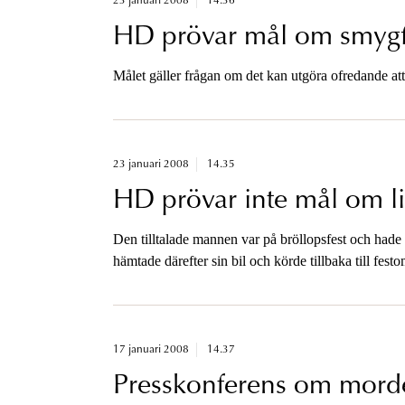
23 januari 2008
14.36
HD prövar mål om smygf
Målet gäller frågan om det kan utgöra ofredande att
23 januari 2008
14.35
HD prövar inte mål om lik
Den tilltalade mannen var på bröllopsfest och hade
hämtade därefter sin bil och körde tillbaka till fes
flera blev påkörda.
17 januari 2008
14.37
Presskonferens om morde