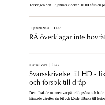
Torsdagen den 17 januari klockan 10.00 hålls en pr
15 januari 2008
14.37
RÅ överklagar inte hovr
8 januari 2008
14.39
Svarsskrivelse till HD - l
och försök till dråp
Den tilltalade mannen var på bröllopsfest och hade
hämtade därefter sin bil och körde tillbaka till fes
flera blev påkörda.