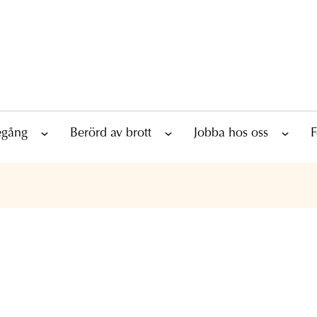
tegång
Berörd av brott
Jobba hos oss
F