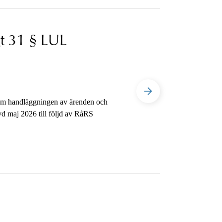
t 31 § LUL
 Om handläggningen av ärenden och
vd maj 2026 till följd av RåRS