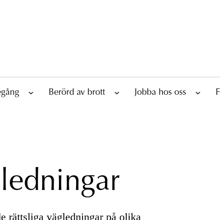
tegång
Berörd av brott
Jobba hos oss
F
gledningar
e rättsliga vägledningar på olika