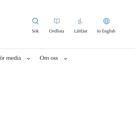
Sök
Ordlista
Lättläst
In English
ör media
Om oss