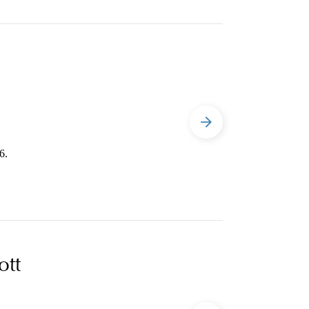
6.
ott