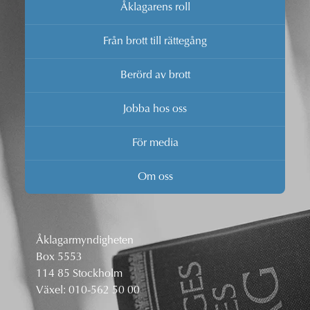
Åklagarens roll
Från brott till rättegång
Berörd av brott
Jobba hos oss
För media
Om oss
Åklagarmyndigheten
Box 5553
114 85 Stockholm
Växel:
010-562 50 00