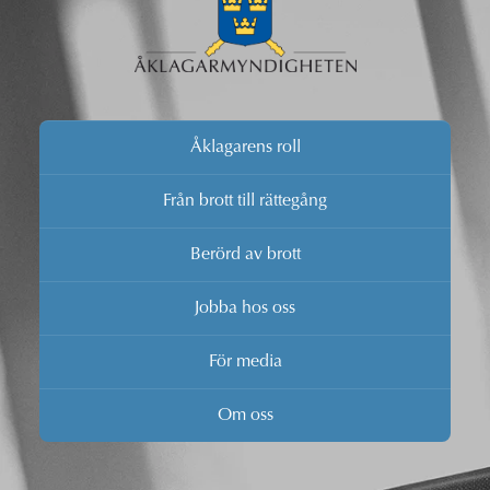
Åklagarens roll
Från brott till rättegång
Berörd av brott
Jobba hos oss
För media
Om oss