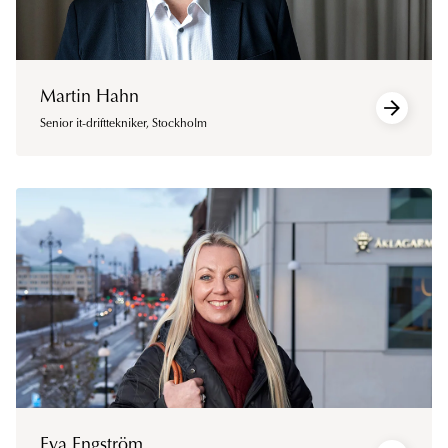
Martin Hahn
Senior it-drifttekniker
,
Stockholm
Eva Engström