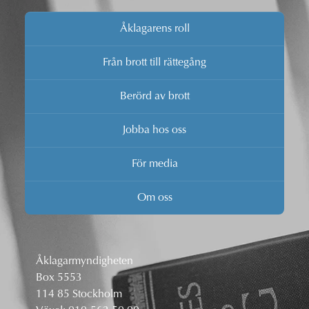
Åklagarens roll
Från brott till rättegång
Berörd av brott
Jobba hos oss
För media
Om oss
Åklagarmyndigheten
Box 5553
114 85 Stockholm