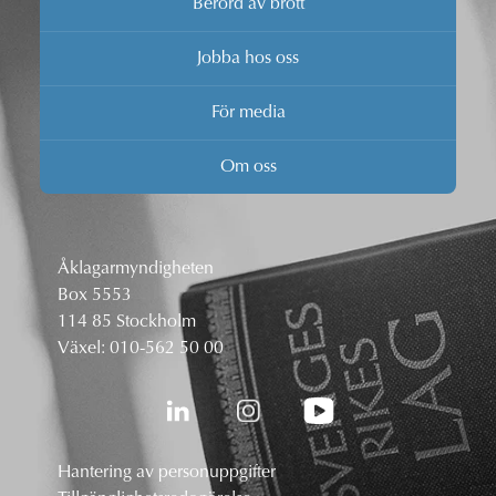
Berörd av brott
Jobba hos oss
För media
Om oss
Åklagarmyndigheten
Box 5553
114 85 Stockholm
Växel:
010-562 50 00
Hantering av personuppgifter