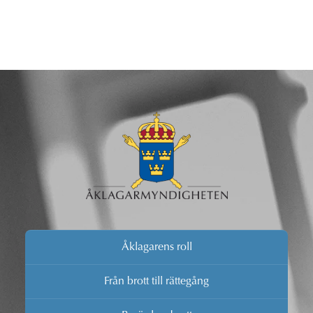
Åklagarens roll
Från brott till rättegång