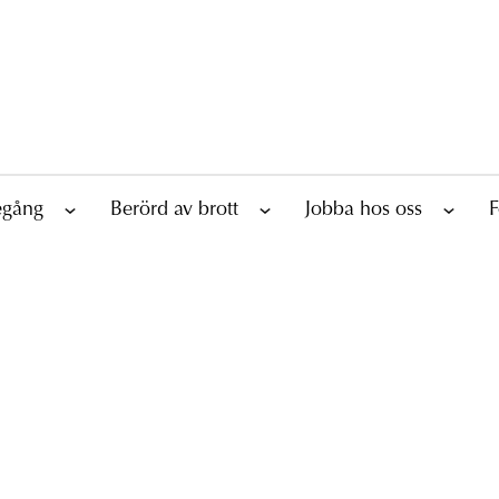
tegång
Berörd av brott
Jobba hos oss
F