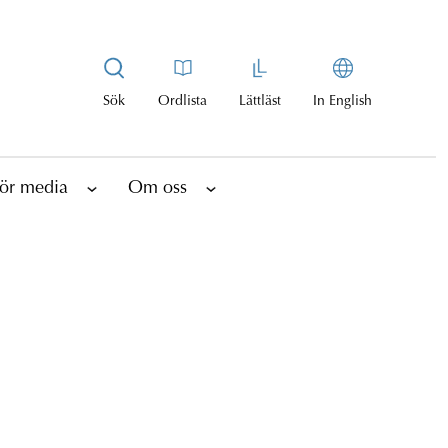
Sök
Ordlista
Lättläst
In English
ör media
Om oss