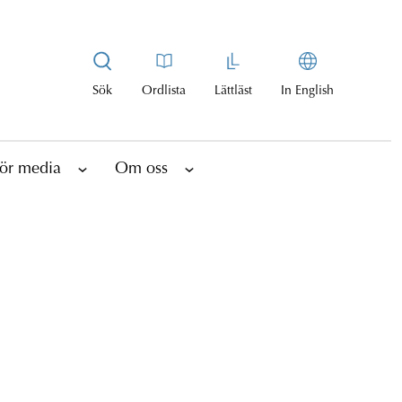
Sök
Ordlista
Lättläst
In English
ör media
Om oss