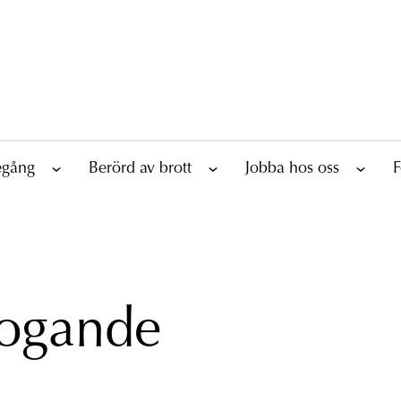
tegång
Berörd av brott
Jobba hos oss
F
fogande