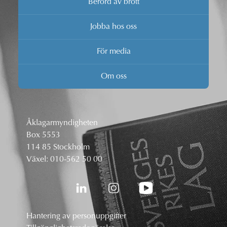
Berörd av brott
Jobba hos oss
För media
Om oss
Åklagarmyndigheten
Box 5553
114 85 Stockholm
Växel:
010-562 50 00
Hantering av personuppgifter