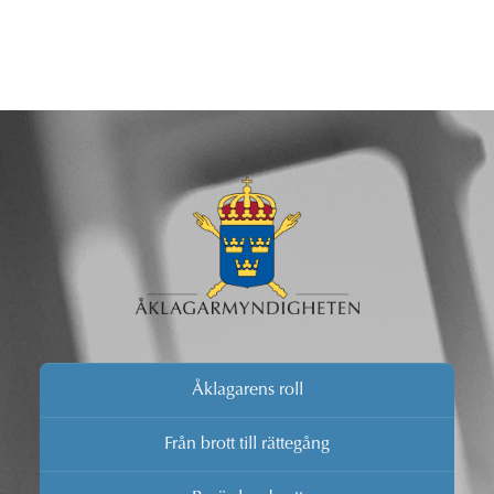
Åklagarens roll
Från brott till rättegång