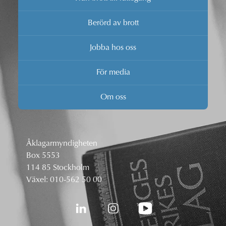
Berörd av brott
Jobba hos oss
För media
Om oss
Åklagarmyndigheten
Box 5553
114 85 Stockholm
Växel:
010-562 50 00