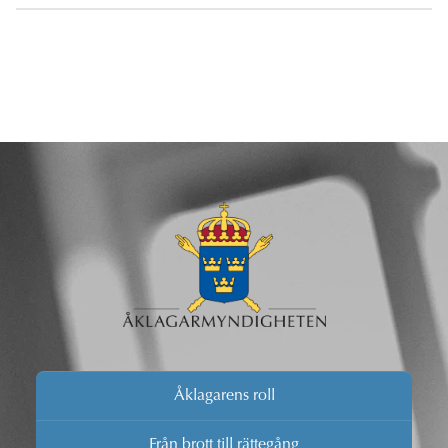
Åklagarens roll
Från brott till rättegång