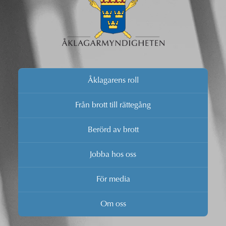
Åklagarens roll
Från brott till rättegång
Berörd av brott
Jobba hos oss
För media
Om oss