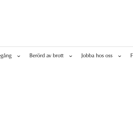
tegång
Berörd av brott
Jobba hos oss
F