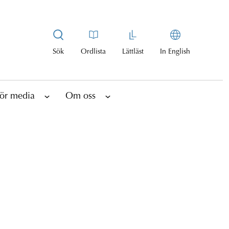
Sök
Ordlista
Lättläst
In English
ör media
Om oss