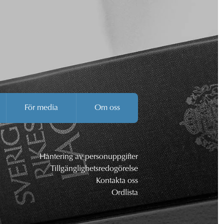
För media
Om oss
Hantering av personuppgifter
Tillgänglighetsredogörelse
Kontakta oss
Ordlista