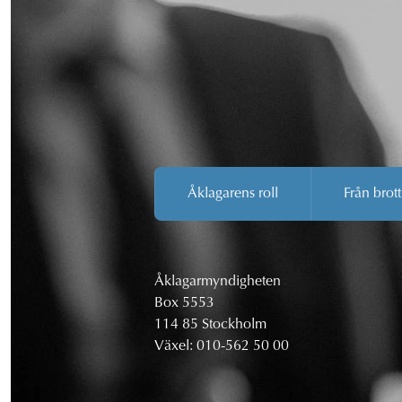
Åklagarens roll
Från brott
Åklagarmyndigheten
Box 5553
114 85 Stockholm
Växel:
010-562 50 00