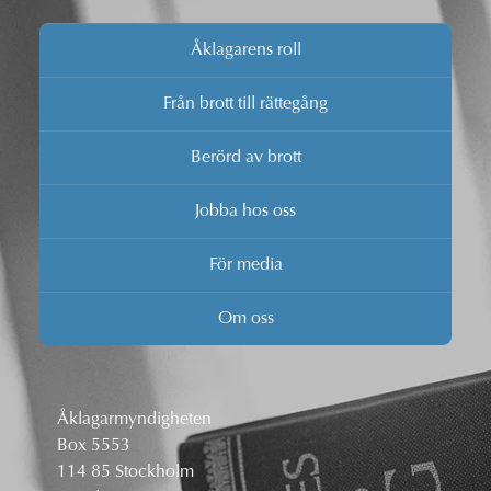
Åklagarens roll
Från brott till rättegång
Berörd av brott
Jobba hos oss
För media
Om oss
Åklagarmyndigheten
Box 5553
114 85 Stockholm