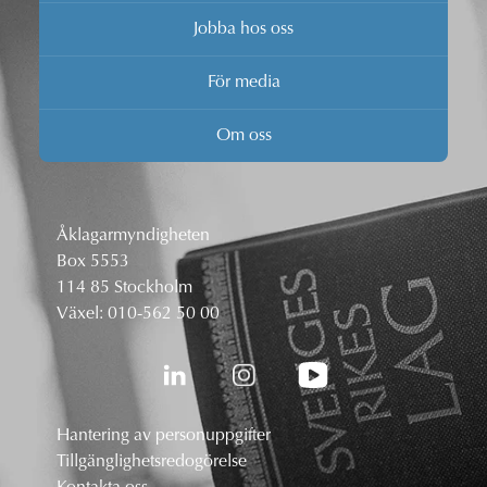
Jobba hos oss
För media
Om oss
Åklagarmyndigheten
Box 5553
114 85 Stockholm
Växel:
010-562 50 00
Hantering av personuppgifter
Tillgänglighetsredogörelse