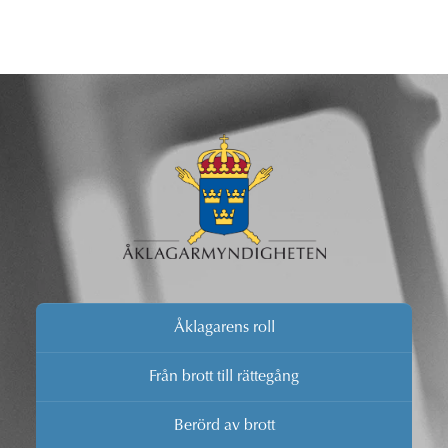
Åklagarens roll
Från brott till rättegång
Berörd av brott