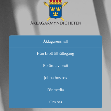
Åklagarens roll
Från brott till rättegång
Berörd av brott
Jobba hos oss
För media
Om oss