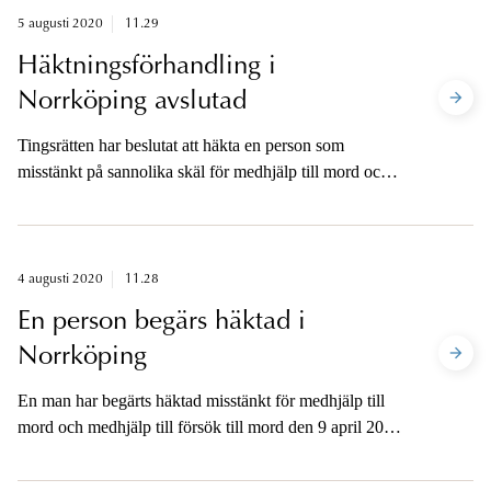
5 augusti 2020
11.29
Häktningsförhandling i
Norrköping avslutad
Tingsrätten har beslutat att häkta en person som
misstänkt på sannolika skäl för medhjälp till mord och
medhjälp till försök till mord vid en
snabbmatsrestaurang i Ingelsta i Norrköping den 9 april
i år.
4 augusti 2020
11.28
En person begärs häktad i
Norrköping
En man har begärts häktad misstänkt för medhjälp till
mord och medhjälp till försök till mord den 9 april 2020
vid en snabbmatsrestaurang i Ingelsta i Norrköping.
Häktningsförhandling hålls preliminärt i morgon