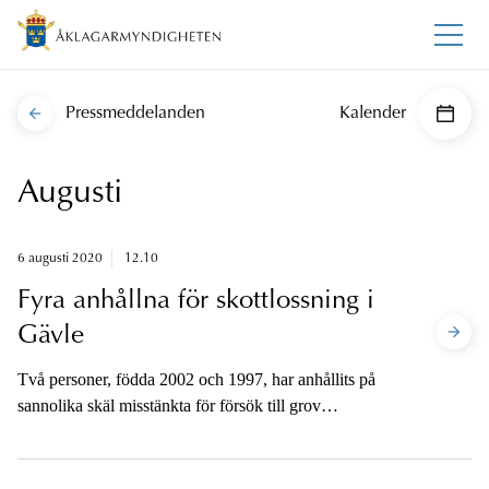
Pressmeddelanden
Kalender
Augusti
6 augusti 2020
12.10
Fyra anhållna för skottlossning i
Gävle
Två personer, födda 2002 och 1997, har anhållits på
sannolika skäl misstänkta för försök till grov
misshandel och grovt vapenbrott den 5 augusti 2020 i
Gävle. Två personer under 18 år har anhållits skäligen
misstänkta för samma brott.