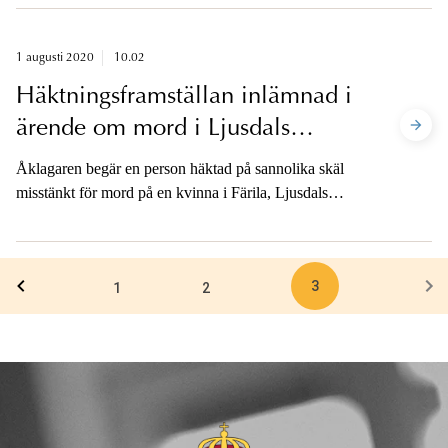
1 augusti 2020
10.02
Häktningsframställan inlämnad i
ärende om mord i Ljusdals
kommun
Åklagaren begär en person häktad på sannolika skäl
misstänkt för mord på en kvinna i Färila, Ljusdals
kommun. Mannen är sedan natten till torsdag den 30
juli anhållen. Åklagaren är tillgänglig för media på
telefon efter häktningsförhandlingen.
3
1
2