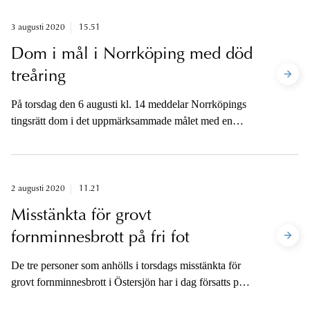
onsdag.
3 augusti 2020
15.51
Dom i mål i Norrköping med död
treåring
På torsdag den 6 augusti kl. 14 meddelar Norrköpings
tingsrätt dom i det uppmärksammade målet med en
treåring som hittades död i sitt hem i Norrköping i
januari i år. Åklagaren är tillgänglig för media på
torsdag eftermiddag.
2 augusti 2020
11.21
Misstänkta för grovt
fornminnesbrott på fri fot
De tre personer som anhölls i torsdags misstänkta för
grovt fornminnesbrott i Östersjön har i dag försatts på
fri fot av åklagare.