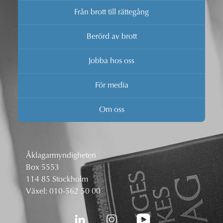
Från brott till rättegång
Berörd av brott
Jobba hos oss
För media
Om oss
Åklagarmyndigheten
Box 5553
114 85 Stockholm
Växel:
010-562 50 00