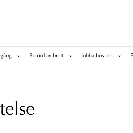
tegång
Berörd av brott
Jobba hos oss
F
telse