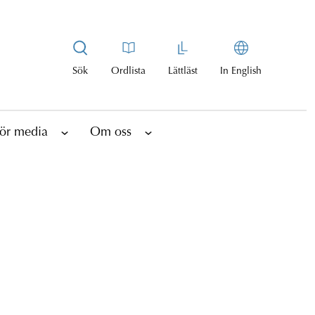
Sök
Ordlista
Lättläst
In English
ör media
Om oss